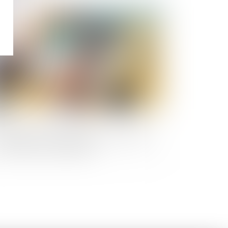
Publié le :
06/12/2023
otéger les consommateurs sur internet
mme dans les magasins