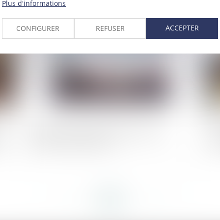
Plus d'informations
2023
Publié le :
06/12/2023
ACCEPTER
CONFIGURER
REFUSER
u
Le poids colossal de l’énergie et des
Pr
ée
travaux de rénovation
co
<<
<
...
112
113
114
115
116
117
118
...
>
>>