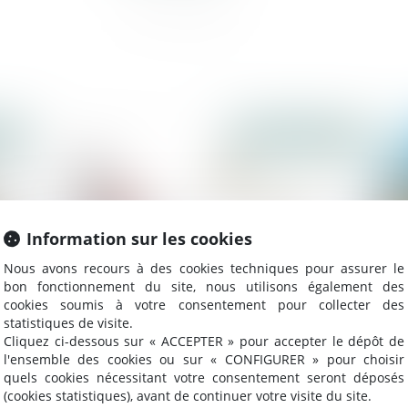
023
Publié le :
07/12/2023
Information sur les cookies
Nous avons recours à des cookies techniques pour assurer le
bon fonctionnement du site, nous utilisons également des
cookies soumis à votre consentement pour collecter des
statistiques de visite.
Cliquez ci-dessous sur « ACCEPTER » pour accepter le dépôt de
Obat lève 12 millions d’euros pour son
Pr
l'ensemble des cookies ou sur « CONFIGURER » pour choisir
de
logiciel de gestion dédié aux artisans du
co
quels cookies nécessitant votre consentement seront déposés
ans
BTP
(cookies statistiques), avant de continuer votre visite du site.