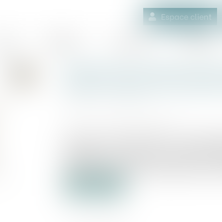
Espace client
quipe
Médiation
Expertises
Actualités
Obat lève 12 millions d’eu
gestion dédié aux artisan
Publié le :
07/12/2023
Source :
www.usine-digitale.fr
La start-up française Obat, qui commer
bâtiment, vient de lever 12 millions 
d’accélérer la mise en service de sa roa
gagner des clients et des partenaires. 50 
Lire la suite