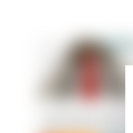
Publié le :
08/12/2
Le rapporteur général de l'Autorité de la
concurrence indique qu’une opération 
visite et saisie inopinée a été réalisée d