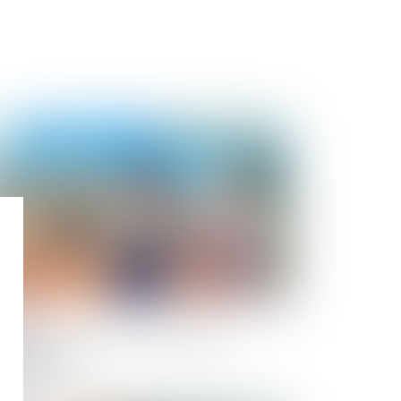
Publié le :
07/12/2023
escription de l’action récursoire du
nstructeur