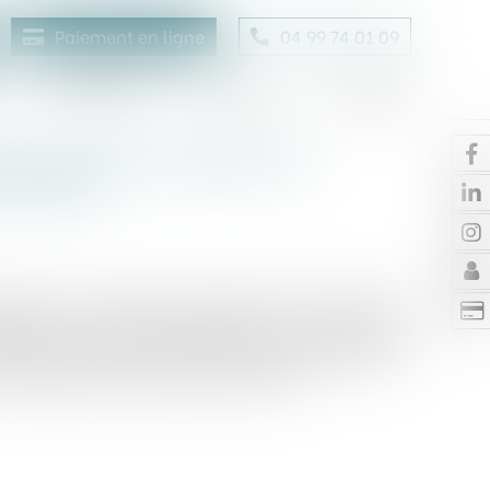
Paiement en ligne
04 99 74 01 09
Honoraires
Contact
Enchères
ros pour son logiciel de
s du BTP
cialise un logiciel de gestion pour les TPE du
d’euros. Une somme qui devrait lui permettre
dmap produit et de développer sa notoriété pour
recrutements sont prévus à cet effet...