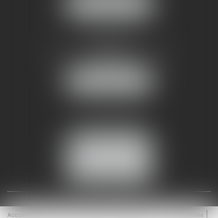
NOUS LOCALISER
AMMA NÎMES
93 Chem. Bas du Mas de Boudan
30000 NÎMES
NOUS LOCALISER
Tél :
04 99 74 01 09
Fax : 04 99 74 01 13
NOUS CONTACTER
ESPACE CLIENT
Accueil
Équipe
Médiation
Expertises
Actualités