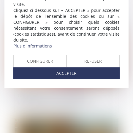
maison, lire son assurance
visite.
Cliquez ci-dessous sur « ACCEPTER » pour accepter
le dépôt de l'ensemble des cookies ou sur «
CONFIGURER » pour choisir quels cookies
Publié le :
25/10/2018
nécessitant votre consentement seront déposés
(cookies statistiques), avant de continuer votre visite
du site.
Plus d'informations
CONFIGURER
REFUSER
ACCEPTER
Objet social : un changement de
paradigme qui ouvre le débat
Publié le :
25/10/2018