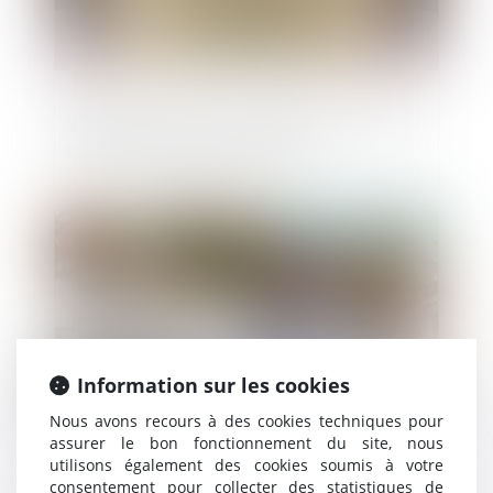
Statut de l’élu local : le Sénat veut lutter
contre la crise des vocations
Publié le :
30/10/2018
Information sur les cookies
Nous avons recours à des cookies techniques pour
assurer le bon fonctionnement du site, nous
utilisons également des cookies soumis à votre
Avant de choisir un constructeur pour sa
consentement pour collecter des statistiques de