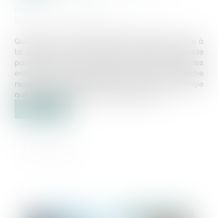
Publié le :
25/10/2018
Source :
www.chefdentreprise.com
Quelle est la responsabilité de l'entreprise face à
la société ? Alors que le projet de loi Pacte
poursuit l'idée de modifier l'objet social des
entreprises, le débat amené par cette démarche
recouvre plusieurs enjeux, tant sur la stratégie
que sur la gouvernance des entreprises...
Lire la suite
Publié le :
31/10/2018