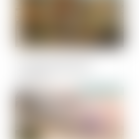
Un «cartel du jambon» dans le
collimateur de l'Autorité de la
concurrence
Publié le :
25/10/2018