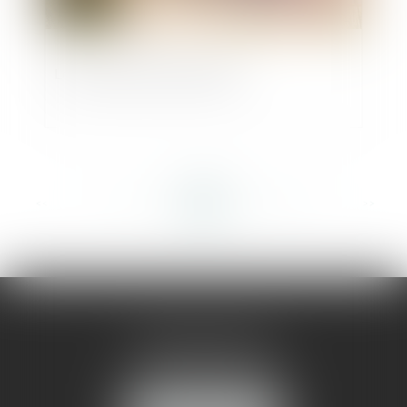
Le Contrat De Construction
<<
<
...
351
352
353
354
355
356
357
...
>
>>
AMMA MONTPELLIER
1 rue du Pont de Lattes
34070 MONTPELLIER