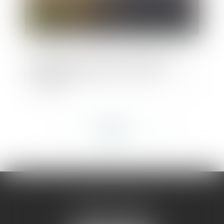
Affaire des terrains inconstructibles de
Neufchâtel-Hardelot, l’heure est à
l’offensive
<<
<
...
326
327
328
329
330
331
332
...
>
>>
AMMA MONTPELLIER
1 rue du Pont de Lattes