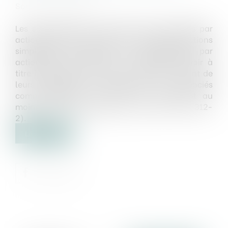
Source :
www.efl.fr
Les sociétés civiles, les SARL et les sociétés par
actions (sociétés anonymes, sociétés par actions
simplifiées et sociétés en commandite par
actions) ne peuvent, on le rappelle, recevoir à
titre habituel des avances en compte courant de
leurs associés, actionnaires ou associés
commanditaires que si ceux-ci détiennent au
moins 5 % de leur capital (C. mon. fin. art. L 312-
2).
Lire la suite