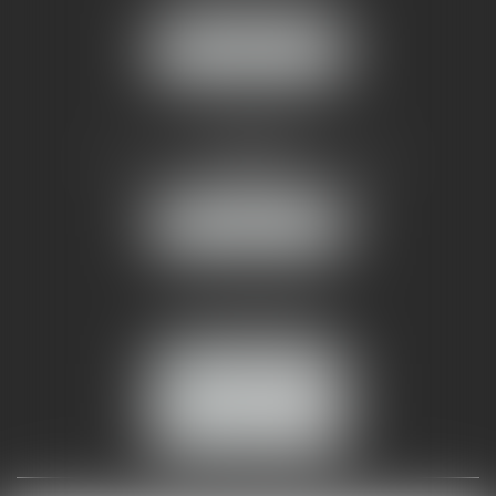
34070 MONTPELLIER
NOUS LOCALISER
AMMA NÎMES
93 Chem. Bas du Mas de Boudan
30000 NÎMES
NOUS LOCALISER
Tél :
04 99 74 01 09
Fax : 04 99 74 01 13
NOUS CONTACTER
ESPACE CLIENT