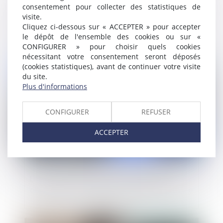
consentement pour collecter des statistiques de
Réforme du droit des pratiques restrictives
visite.
de concurrence
Cliquez ci-dessous sur « ACCEPTER » pour accepter
le dépôt de l'ensemble des cookies ou sur «
CONFIGURER » pour choisir quels cookies
nécessitant votre consentement seront déposés
Publié le :
17/05/2019
(cookies statistiques), avant de continuer votre visite
du site.
Plus d'informations
CONFIGURER
REFUSER
ACCEPTER
Le plan de sauvegarde n’allège pas les
obligations de la caution personne morale