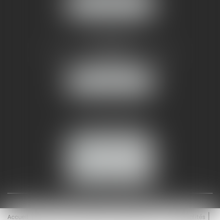
NOUS LOCALISER
AMMA NÎMES
93 Chem. Bas du Mas de Boudan
30000 NÎMES
NOUS LOCALISER
Tél :
04 99 74 01 09
Fax : 04 99 74 01 13
NOUS CONTACTER
ESPACE CLIENT
Accueil
Équipe
Médiation
Expertises
Actualités