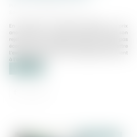
Publié le :
28/11/2024
Source :
www.lemag-juridique.com
En matière de commande publique, le prix
anormalement bas d’une offre peut justifier son
rejet s’il est établi qu’elle n’est pas
économiquement viable et pourrait compromettre
l’exécution du marché. Cette appréciation revient
à l’adjudicateur...
Lire la suite
Publié le :
04/12/2024