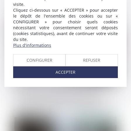
comment réagir ?
visite.
Cliquez ci-dessous sur « ACCEPTER » pour accepter
le dépôt de l'ensemble des cookies ou sur «
CONFIGURER » pour choisir quels cookies
Publié le :
29/11/2024
nécessitant votre consentement seront déposés
(cookies statistiques), avant de continuer votre visite
du site.
Plus d'informations
CONFIGURER
REFUSER
ACCEPTER
Secteur des solutions de paiement du
stationnement en France : l’Autorité
autorise le rachat par le groupe EasyPark
du groupe Flowbird
Publié le :
28/11/2024