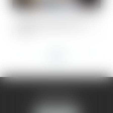
L'obligation de l'architecte face au déficit
de surface précisée par la Cour de
cassation
<<
<
...
50
51
52
53
54
55
56
...
>
>>
AMMA MONTPELLIER
1 rue du Pont de Lattes
34070 MONTPELLIER