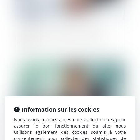
Une cession d’entreprise rondement
menée
Publié le :
29/11/2024
Information sur les cookies
Nous avons recours à des cookies techniques pour
assurer le bon fonctionnement du site, nous
utilisons également des cookies soumis à votre
Défaillance d'une entreprise partenaire :
consentement pour collecter des statistiques de