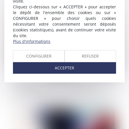
visite.
travaux
Cliquez ci-dessous sur « ACCEPTER » pour accepter
le dépôt de l'ensemble des cookies ou sur «
CONFIGURER » pour choisir quels cookies
Publié le :
14/10/2021
nécessitant votre consentement seront déposés
(cookies statistiques), avant de continuer votre visite
du site.
Plus d'informations
CONFIGURER
REFUSER
ACCEPTER
Avez-vous besoin d'un permis de
construire pour construire une pergola ?
Publié le :
13/10/2021