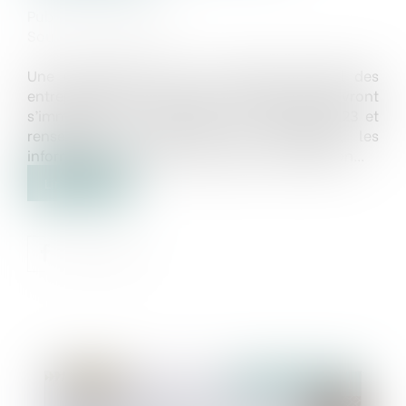
Publié le :
12/10/2021
Source :
www.efl.fr
Une ordonnance crée un registre national des
entreprises auprès duquel les entreprises devront
s’immatriculer à compter du 1er janvier 2023 et
renseigner, au long de leur existence, les
informations et pièces relatives à leur situation...
Lire la suite
Publié le :
15/10/2021