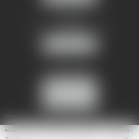
AMMA NÎMES
93 Chem. Bas du Mas de Boudan
30000 NÎMES
NOUS LOCALISER
Tél :
04 99 74 01 09
Fax : 04 99 74 01 13
NOUS CONTACTER
ESPACE CLIENT
Accueil
Équipe
Médiation
Expertises
Actualités
Honoraires
Contact
Enchères
Espace client