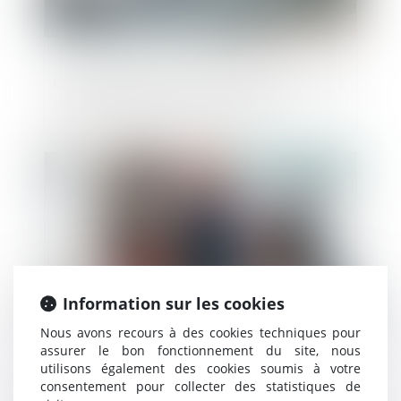
Le PSE doit identifier toutes les possibilités
de reclassement, même en CDD
Publié le :
14/10/2021
Information sur les cookies
Nous avons recours à des cookies techniques pour
assurer le bon fonctionnement du site, nous
utilisons également des cookies soumis à votre
Coups de pouce isolation et chauffage :
consentement pour collecter des statistiques de
l'Etat recule la date limite de fin des