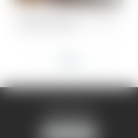
Ordonnance portant création du registre
national des entreprises
<<
<
...
219
220
221
222
223
224
225
...
>
>>
AMMA MONTPELLIER
1 rue du Pont de Lattes
34070 MONTPELLIER
NOUS LOCALISER