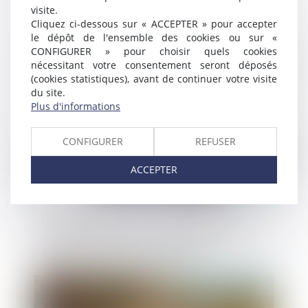
French Tech divisées par deux en 2023
visite.
Cliquez ci-dessous sur « ACCEPTER » pour accepter
le dépôt de l'ensemble des cookies ou sur «
CONFIGURER » pour choisir quels cookies
Publié le :
20/09/2023
nécessitant votre consentement seront déposés
(cookies statistiques), avant de continuer votre visite
du site.
Plus d'informations
CONFIGURER
REFUSER
ACCEPTER
La régularisation de la prorogation d’une
société n’impose ni omission de foi ni
intention unanime des associés
Publié le :
19/09/2023