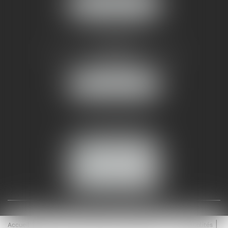
NOUS LOCALISER
AMMA NÎMES
93 Chem. Bas du Mas de Boudan
30000 NÎMES
NOUS LOCALISER
Tél :
04 99 74 01 09
Fax : 04 99 74 01 13
NOUS CONTACTER
ESPACE CLIENT
Accueil
Équipe
Médiation
Expertises
Actualités