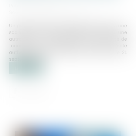
Publié le :
19/09/2023
Source :
www.lemag-juridique.com
Un propriétaire avait donné à bail renouvelé à une
société, aux droits de laquelle était venue une
autre entité, un logement dans une résidence de
tourisme pour une durée de onze ans. L’acte
authentique avait été signé par les parties le 21
septembre 2010...
Lire la suite
Publié le :
22/09/2023