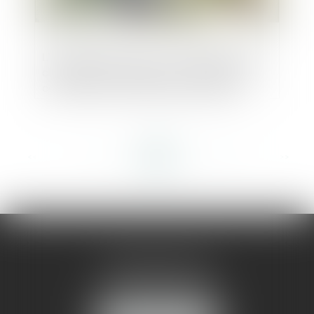
L’amende civile pour non-déclaration du
changement d’usage d’une location de
courte durée n’est pas due lorsque la
location ne constitue pas la résidence
principale
<<
<
...
126
127
128
129
130
131
132
...
>
>>
AMMA MONTPELLIER
1 rue du Pont de Lattes
34070 MONTPELLIER