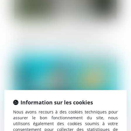
La liste des communes autorisées à
majorer leur taxe d'habitation élargie par
décret
Publié le :
20/09/2023
Information sur les cookies
Nous avons recours à des cookies techniques pour
assurer le bon fonctionnement du site, nous
utilisons également des cookies soumis à votre
Les levées de fonds des start-up de la
consentement pour collecter des statistiques de