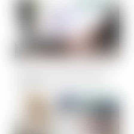
Publié le :
30/10/2024
Rappel quant à l’impossible cumul des
statuts d'agent public et de salarié de
droit privé
Publié le :
30/10/2024