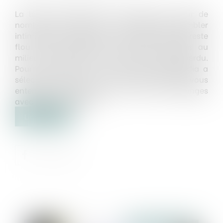
La levée de fonds est une étape clé pour de
nombreux entrepreneurs, mais elle peut sembler
intimidante, surtout si le vocabulaire associé reste
flou. Entre anglicismes et termes propres au
milieu des startups, il est facile de se sentir perdu.
Pour vous aider à y voir plus clair, Big Média a
sélectionné les termes incontournables que vous
entendrez certainement au fil de vos échanges
avec les investisseurs...
Lire la suite