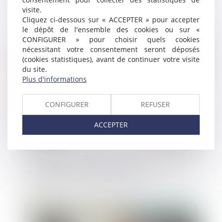
Parlez-vous «levées de fonds ?
visite.
Cliquez ci-dessous sur « ACCEPTER » pour accepter
le dépôt de l'ensemble des cookies ou sur «
CONFIGURER » pour choisir quels cookies
Publié le :
30/10/2024
nécessitant votre consentement seront déposés
(cookies statistiques), avant de continuer votre visite
du site.
Plus d'informations
CONFIGURER
REFUSER
ACCEPTER
Détergents ménagers : des allergènes non
signalés aux consommateurs
Publié le :
29/10/2024