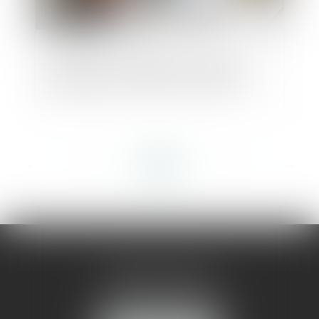
L’entreprise en redressement judiciaire
simplifié peut embaucher un salarié
<<
<
...
56
57
58
59
60
61
62
...
>
>>
AMMA MONTPELLIER
1 rue du Pont de Lattes
34070 MONTPELLIER