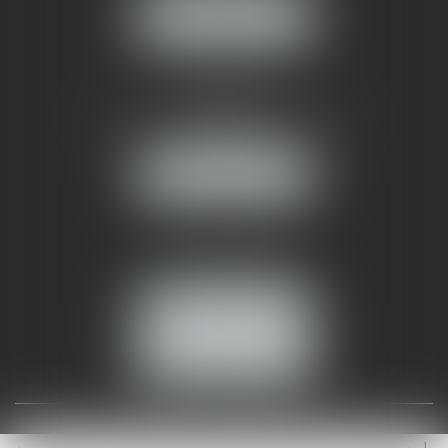
NOUS LOCALISER
AMMA NÎMES
93 Chem. Bas du Mas de Boudan
30000 NÎMES
NOUS LOCALISER
Tél :
04 99 74 01 09
Fax : 04 99 74 01 13
NOUS CONTACTER
ESPACE CLIENT