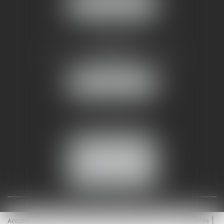
NOUS LOCALISER
AMMA NÎMES
93 Chem. Bas du Mas de Boudan
30000 NÎMES
NOUS LOCALISER
Tél :
04 99 74 01 09
Fax : 04 99 74 01 13
NOUS CONTACTER
ESPACE CLIENT
Accueil
Équipe
Médiation
Expertises
Actualités