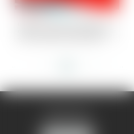
Dispositions du Code de l’urbanisme en
matière de concession d’aménagement de
ZAC et conditions de remboursement
<<
<
...
313
314
315
316
317
318
319
...
>
>>
AMMA MONTPELLIER
1 rue du Pont de Lattes
34070 MONTPELLIER