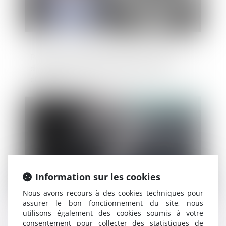
Parts ou actions démembrées : les droits
du nu-propriétaire et de l’usufruitier
clarifiés
Publié le :
11/09/2019
Information sur les cookies
Nous avons recours à des cookies techniques pour
assurer le bon fonctionnement du site, nous
utilisons également des cookies soumis à votre
Construire en présence d’un ouvrage
consentement pour collecter des statistiques de