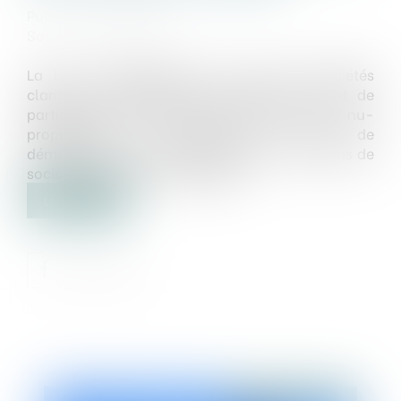
Publié le :
11/09/2019
Source :
www.efl.fr
La loi de simplification du droit des sociétés
clarifie la répartition des droits de vote et de
participation aux décisions collectives entre nu-
propriétaire et usufruitier en cas de
démembrement de parts sociales ou d’actions de
sociétés par actions simplifiées.
Lire la suite
Publié le :
12/09/2019