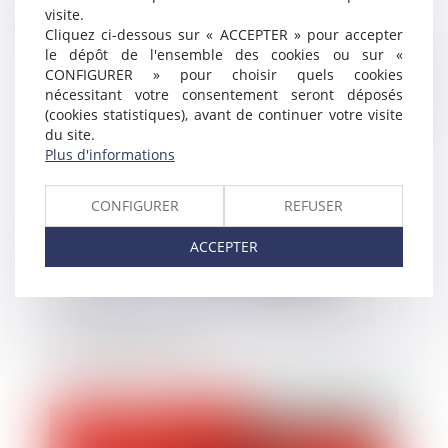
d’électricité sur son terrain
visite.
Cliquez ci-dessous sur « ACCEPTER » pour accepter
le dépôt de l'ensemble des cookies ou sur «
CONFIGURER » pour choisir quels cookies
Publié le :
11/09/2019
nécessitant votre consentement seront déposés
(cookies statistiques), avant de continuer votre visite
du site.
Plus d'informations
CONFIGURER
REFUSER
ACCEPTER
Recueil de soutiens dans le cadre de la
procédure du RIP
Publié le :
06/09/2019