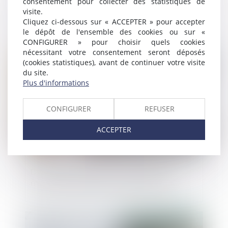
consentement pour collecter des statistiques de
Compétence du tribunal de la procédure
visite.
collective : litige sur la résiliation d’un
Cliquez ci-dessous sur « ACCEPTER » pour accepter
contrat poursuivi
le dépôt de l'ensemble des cookies ou sur «
CONFIGURER » pour choisir quels cookies
nécessitant votre consentement seront déposés
Publié le :
01/11/2018
(cookies statistiques), avant de continuer votre visite
du site.
Plus d'informations
CONFIGURER
REFUSER
ACCEPTER
Distribution sélective sur Internet : les
mesures doivent être proportionnées
Publié le :
01/11/2018