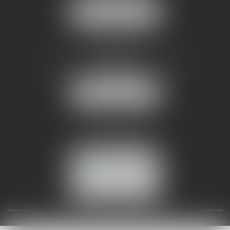
NOUS LOCALISER
AMMA NÎMES
93 Chem. Bas du Mas de Boudan
30000 NÎMES
NOUS LOCALISER
Tél :
04 99 74 01 09
Fax : 04 99 74 01 13
NOUS CONTACTER
ESPACE CLIENT