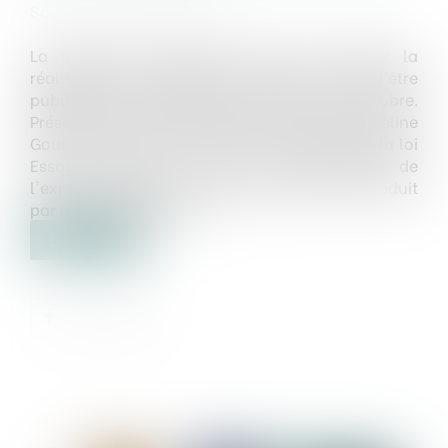
Source :
www.batiactu.com
La première ordonnance visant à faciliter la
réalisation des projets de construction vient d'être
publiée au Journal Officiel ce mercredi 31 octobre.
Présentée hier par François de Rugy et Jacqueline
Gourault, ce texte s'inscrit dans le cadre de la loi
Essoc de 2018 et dans le prolongement de
l'expérimentation (le "permis de faire") introduit
par la loi LCAP de 2016...
Lire la suite