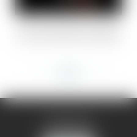
En zone inconstructible, pas de rénovation
d’une maison vigneronne par un garagiste
<<
<
...
350
351
352
353
354
355
356
...
>
>>
AMMA MONTPELLIER
1 rue du Pont de Lattes
34070 MONTPELLIER