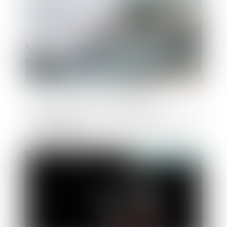
Cautionnement hors objet social :
connaissance ou non du dépassement par
le bénéficiaire
Publié le :
01/11/2018