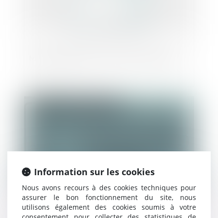
Municipales 2020 : report du second tour
Publié le :
26/03/2020
Information sur les cookies
Nous avons recours à des cookies techniques pour
assurer le bon fonctionnement du site, nous
utilisons également des cookies soumis à votre
Le permis tacite et le silence gardé sur un
consentement pour collecter des statistiques de