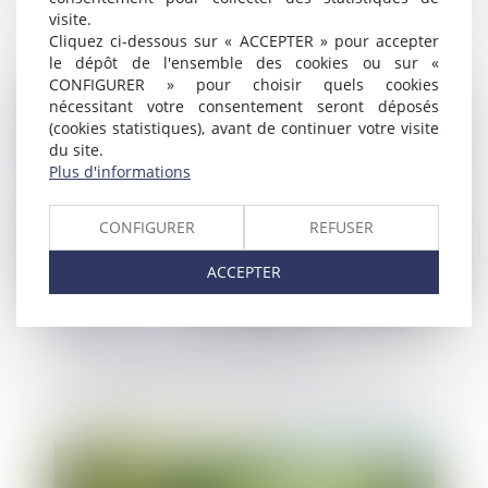
visite.
permis de construire comportant des
Cliquez ci-dessous sur « ACCEPTER » pour accepter
démolitions
le dépôt de l'ensemble des cookies ou sur «
CONFIGURER » pour choisir quels cookies
Publié le :
25/03/2020
nécessitant votre consentement seront déposés
(cookies statistiques), avant de continuer votre visite
du site.
Plus d'informations
CONFIGURER
REFUSER
ACCEPTER
Covid 19 : Paiement des loyers
commerciaux et des factures d'énergie ?
Publié le :
25/03/2020