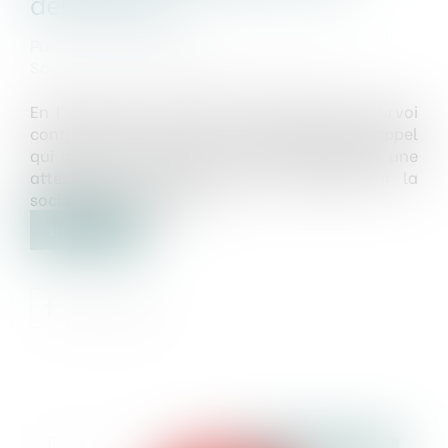
démolitions
Publié le :
26/03/2020
Source :
www.maisondescommunes85.fr
En l’espèce, la ville de Paris a formé un pourvoi
contre un arrêt de la cour administrative d’appel
qui annulait sa décision de refus de délivrer une
attestation de permis tacite, sollicitée par la
société Le Toit parisien...
Lire la suite