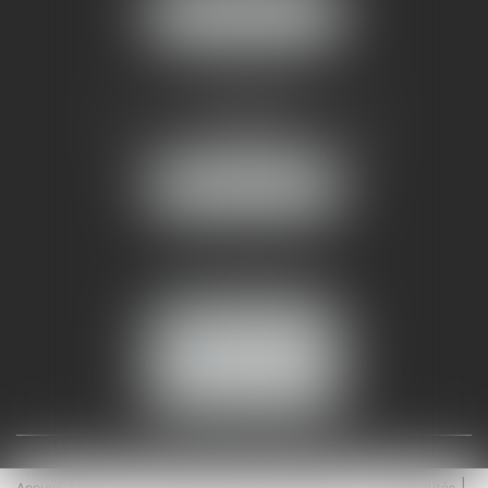
NOUS LOCALISER
AMMA NÎMES
93 Chem. Bas du Mas de Boudan
30000 NÎMES
NOUS LOCALISER
Tél :
04 99 74 01 09
Fax : 04 99 74 01 13
NOUS CONTACTER
ESPACE CLIENT
Accueil
Équipe
Médiation
Expertises
Actualités