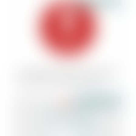
Publié le :
26/03/2020
L'Autorité de la concurrence et la DGCCRF
surveillent les éventuels prix abusifs
Publié le :
26/03/2020