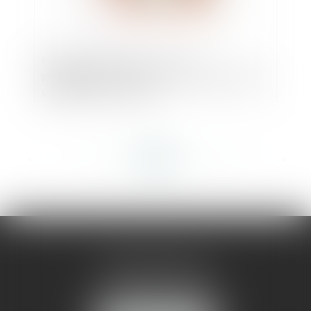
Retard de paiement : un non-
professionnel n’est pas tenu de payer des
pénalités pour retard
<<
<
...
289
290
291
292
293
294
295
...
>
>>
AMMA MONTPELLIER
1 rue du Pont de Lattes
34070 MONTPELLIER