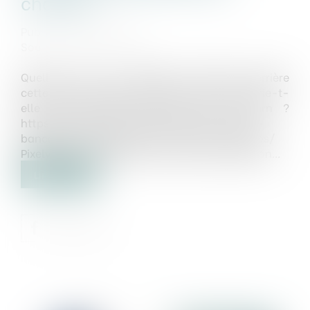
changer
Publié le :
24/07/2024
Source :
bitcoinmatin.fr
Quelles sont les véritables ambitions derrière
cette nouvelle levée de fonds et que signifie-t-
elle pour l'avenir des jeux Tap to Earn ?
https://bitcoinmatin.fr/2019/11/13/le-geant-
bancaire-canadien-rbc-se-met-aux-cryptos/
Pixelverse : un écosystème en pleine expansion...
Lire la suite