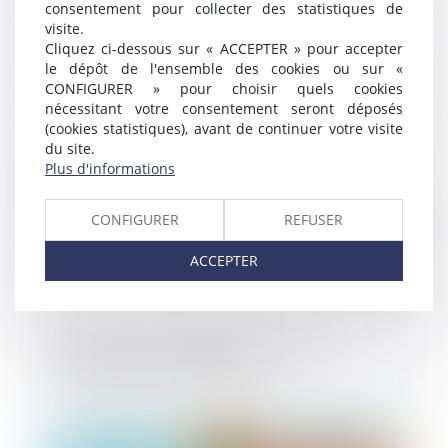
consentement pour collecter des statistiques de
Entreprises en difficulté : désignation et
visite.
instauration des tribunaux des activités
Cliquez ci-dessous sur « ACCEPTER » pour accepter
économiques
le dépôt de l'ensemble des cookies ou sur «
CONFIGURER » pour choisir quels cookies
nécessitant votre consentement seront déposés
Publié le :
25/07/2024
(cookies statistiques), avant de continuer votre visite
du site.
Plus d'informations
CONFIGURER
REFUSER
ACCEPTER
Reprise du marché du M&A : entre
optimisme et incertitudes
Publié le :
24/07/2024