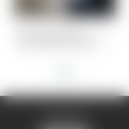
Pouvoir souverain du juge du
surendettement dans la détermination
des mesures destinées à assurer la
situation de l’endetté
<<
<
...
72
73
74
75
76
77
78
...
>
>>
AMMA MONTPELLIER
1 rue du Pont de Lattes
34070 MONTPELLIER