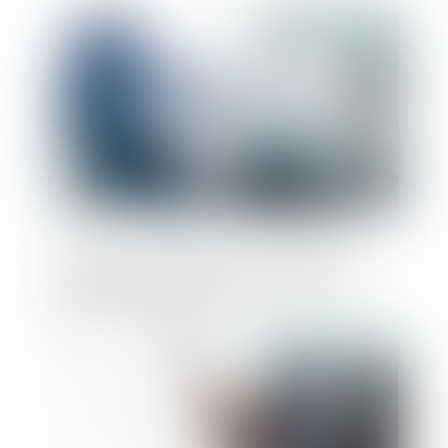
Publié le :
29/07/2024
Modification inopinée d'un contrat de
cession de titres avant la signature de
l'acte : l'abus écarté
Publié le :
26/07/2024