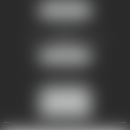
NOUS LOCALISER
AMMA NÎMES
93 Chem. Bas du Mas de Boudan
30000 NÎMES
NOUS LOCALISER
Tél :
04 99 74 01 09
Fax : 04 99 74 01 13
NOUS CONTACTER
ESPACE CLIENT