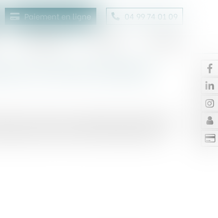
Paiement en ligne
04 99 74 01 09
Honoraires
Contact
Enchères
 pour la fonction publique
rtir de la rentrée va engendrer des créations de
niquement des contrats à durée déterminée...