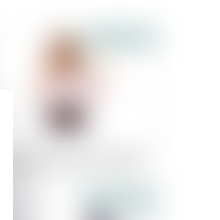
Publié le :
27/08/2020
omulgation de la loi visant à encadrer le
marchage téléphonique et les appels
auduleux
Publié le :
21/08/2020