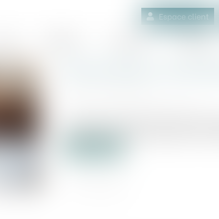
Espace client
quipe
Médiation
Expertises
Actualités
Plan de relance : des CDD
Publié le :
26/08/2020
Source :
www.journaldeleconomie.fr
La mise en œuvre du plan de relance à pa
postes dans la fonction publique, mais u
Lire la suite