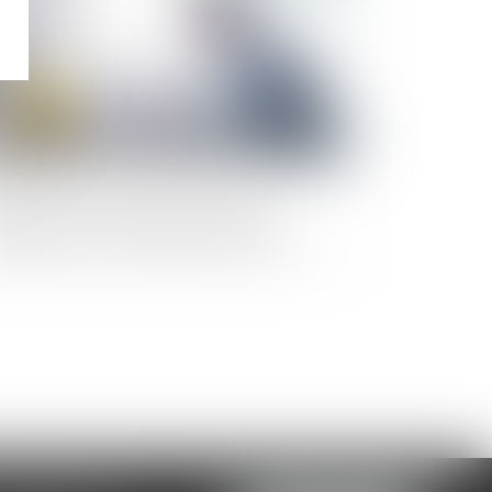
fectivité de l'étude géotechnique
éalable à la vente de terrain à bâtir