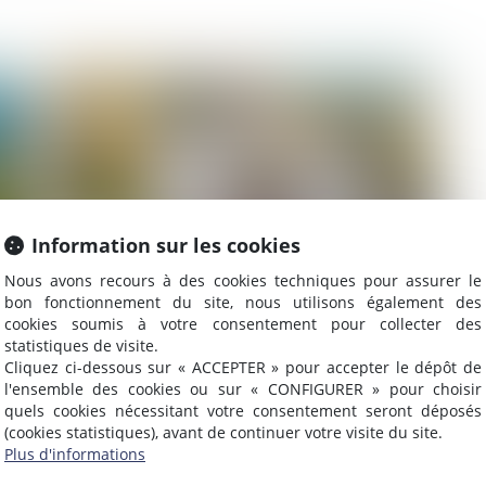
020
Publié le :
27/08/2020
Information sur les cookies
Nous avons recours à des cookies techniques pour assurer le
bon fonctionnement du site, nous utilisons également des
cookies soumis à votre consentement pour collecter des
Des précisions sur les études de sols pour
Pr
statistiques de visite.
la construction de maisons en zones à
dé
Cliquez ci-dessous sur « ACCEPTER » pour accepter le dépôt de
risque argile
fr
l'ensemble des cookies ou sur « CONFIGURER » pour choisir
quels cookies nécessitant votre consentement seront déposés
(cookies statistiques), avant de continuer votre visite du site.
020
Publié le :
25/08/2020
Plus d'informations