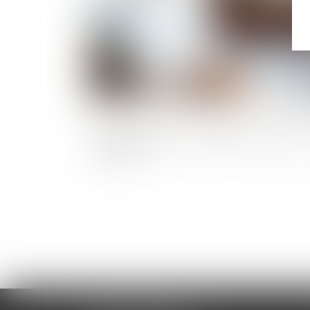
Plan de relance : des CDD pour la foncti
publique