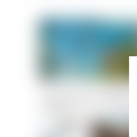
Publié le :
27/08/2
La garantie des travaux s'applique
toujours après la revente d'un bien
immobilier
Publié le :
26/08/2