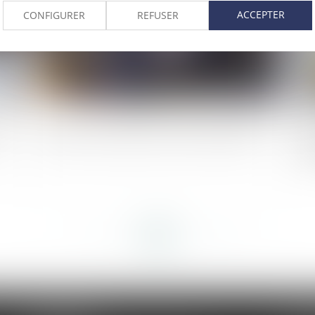
ACCEPTER
CONFIGURER
REFUSER
on
La SASU : pourquoi est-elle si attractive ?
Ef
pr
<<
<
...
270
271
272
273
274
275
276
...
>
>>