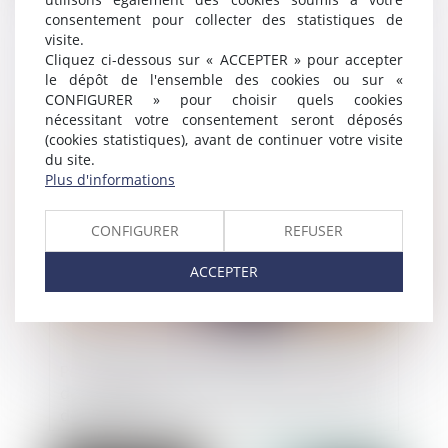
consentement pour collecter des statistiques de
visite.
Plan de sauvegarde de l’emploi,
Cliquez ci-dessous sur « ACCEPTER » pour accepter
annulation de son homologation, et
le dépôt de l'ensemble des cookies ou sur «
séparation des pouvoirs
CONFIGURER » pour choisir quels cookies
nécessitant votre consentement seront déposés
Publié le :
20/05/2020
(cookies statistiques), avant de continuer votre visite
du site.
Plus d'informations
CONFIGURER
REFUSER
ACCEPTER
Prescription de l’action publique : respect
de la présomption d’innocence et du droit
de propriété