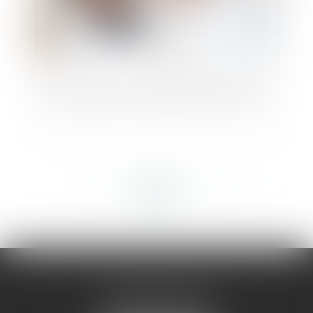
Quels intérêts au redressement judiciaire ?
<<
<
...
282
283
284
285
286
287
288
...
>
>>
AMMA MONTPELLIER
1 rue du Pont de Lattes