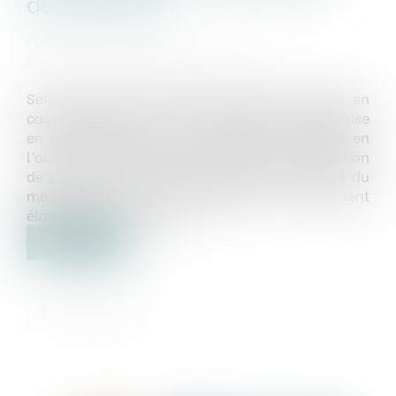
des pouvoirs
Publié le :
21/05/2020
Source :
www.gazette-du-palais.fr
Selon l’article L. 1233-58 II du Code du travail, en
cas de licenciement intervenu dans une entreprise
en redressement ou en liquidation judiciaire en
l’absence de toute décision relative à la validation
de l’accord mentionné à l’article L. 1233-24-1 du
même code ou à l’homologation du document
élaboré par l’employeur...
Lire la suite