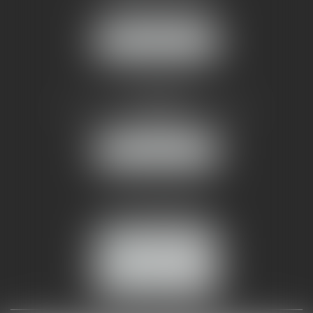
34070 MONTPELLIER
NOUS LOCALISER
AMMA NÎMES
93 Chem. Bas du Mas de Boudan
30000 NÎMES
NOUS LOCALISER
Tél :
04 99 74 01 09
Fax : 04 99 74 01 13
NOUS CONTACTER
ESPACE CLIENT