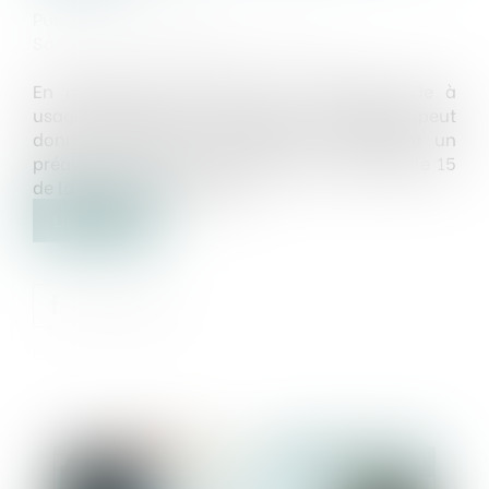
Publié le :
20/05/2025
Source :
www.lemag-juridique.com
En matière de location d’un logement vide à
usage d’habitation principale, le locataire peut
donner congé à tout moment, moyennant un
préavis d’un à trois mois selon les cas (article 15
de la loi du 6 juillet 1989)...
Lire la suite
Publié le :
22/05/2025