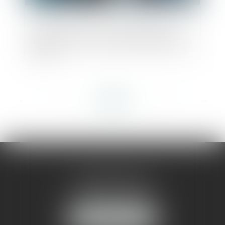
Action Ut singuli : les associés peuvent
agir même si la société a déjà engagé une
action !
<<
<
...
15
16
17
18
19
20
21
...
>
>>
AMMA MONTPELLIER
1 rue du Pont de Lattes
34070 MONTPELLIER
NOUS LOCALISER