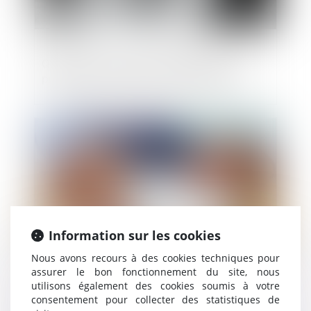
Quel accès au domaine public pour les
professions foraines et circassiennes ?
Publié le :
20/05/2025
Information sur les cookies
Nous avons recours à des cookies techniques pour
assurer le bon fonctionnement du site, nous
utilisons également des cookies soumis à votre
Pas de diminution de loyer sans absence
consentement pour collecter des statistiques de
de contrepartie !