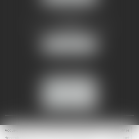
AMMA NÎMES
93 Chem. Bas du Mas de Boudan
30000 NÎMES
NOUS LOCALISER
Tél :
04 99 74 01 09
Fax : 04 99 74 01 13
NOUS CONTACTER
ESPACE CLIENT
Accueil
Équipe
Médiation
Expertises
Actualités
Honoraires
Contact
Enchères
Espace client