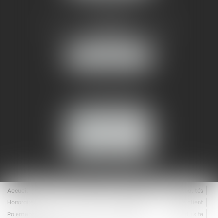
AMMA NÎMES
93 Chem. Bas du Mas de Boudan
30000 NÎMES
NOUS LOCALISER
Tél :
04 99 74 01 09
Fax : 04 99 74 01 13
NOUS CONTACTER
ESPACE CLIENT
Accueil
Équipe
Médiation
Expertises
Actualités
Honoraires
Contact
Enchères
Espace client
Paiement en ligne
Saisie immobilière
Plan du site