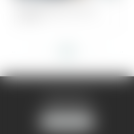
Commande publique et économie
circulaire
<<
<
...
90
91
92
93
94
95
96
...
>
>>
AMMA MONTPELLIER
1 rue du Pont de Lattes
34070 MONTPELLIER
NOUS LOCALISER