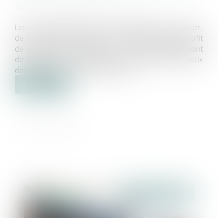
Source :
www.lemag-juridique.com
Les avantages particuliers désignent les faveurs,
de nature pécuniaire ou non, attribuées au profit
de personnes associées ou non, leur permettant
de détenir sur la société un droit distinct de ceux
détenus par les autres associés...
Lire la suite
Publié le :
10/04/2024