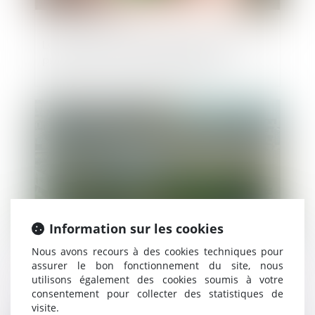
Location interdite du bien acquis avec un
prêt à taux zéro : quelle sanction ?
Publié le :
05/04/2024
Information sur les cookies
Nous avons recours à des cookies techniques pour
assurer le bon fonctionnement du site, nous
Expropriation pour cause d’utilité publique
utilisons également des cookies soumis à votre
et vérification de l’accomplissement des
consentement pour collecter des statistiques de
formalités
visite.