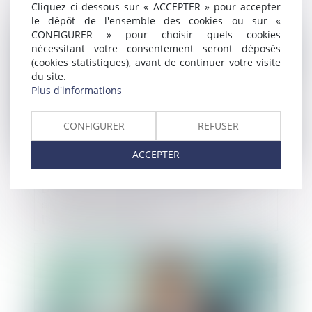
Cliquez ci-dessous sur « ACCEPTER » pour accepter
le dépôt de l'ensemble des cookies ou sur «
Publié le :
04/04/2024
CONFIGURER » pour choisir quels cookies
nécessitant votre consentement seront déposés
(cookies statistiques), avant de continuer votre visite
du site.
Plus d'informations
CONFIGURER
REFUSER
ACCEPTER
Droits voisins : l’Autorité prononce une
sanction de 250 millions d’euros à
l’encontre de Google
Publié le :
04/04/2024