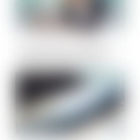
Les créances nées après l’adoption d’un
plan de redressement ne peuvent être
considérées comme des créances
privilégiées au titre de l’article L.622-17 du
Code de commerce
Publié le :
04/04/2024