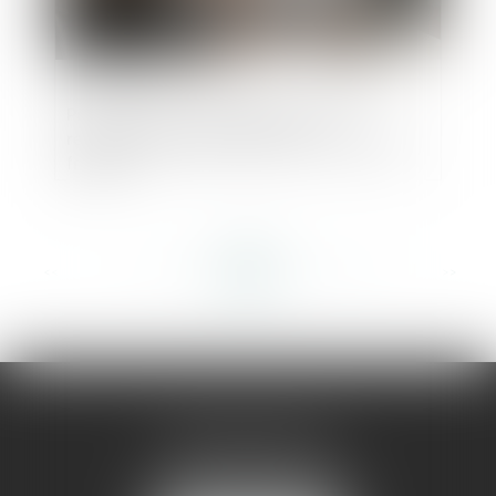
Précisions sur l’engagement de la
responsabilité des créanciers : le cas de
fraude
<<
<
...
101
102
103
104
105
106
107
...
>
>>
AMMA MONTPELLIER
1 rue du Pont de Lattes
34070 MONTPELLIER