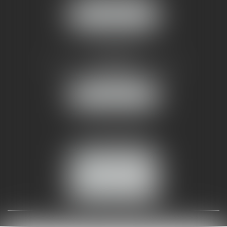
NOUS LOCALISER
AMMA NÎMES
93 Chem. Bas du Mas de Boudan
30000 NÎMES
NOUS LOCALISER
Tél :
04 99 74 01 09
Fax : 04 99 74 01 13
NOUS CONTACTER
ESPACE CLIENT