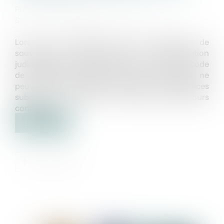
Publié le :
02/02/2024
Source :
www.lemag-juridique.com
Lors de l’ouverture d’une procédure de
sauvegarde, de redressement ou de liquidation
judiciaires est ouverte, l’article L.650-1 du Code
de commerce dispose que les créanciers ne
peuvent être tenus responsables des préjudices
subis par le débiteur, en raison des concours
consentis,...
Lire la suite