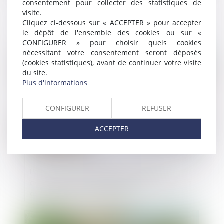
consentement pour collecter des statistiques de
Précisions sur l’agrément dans les SARL
visite.
Cliquez ci-dessous sur « ACCEPTER » pour accepter
le dépôt de l'ensemble des cookies ou sur «
CONFIGURER » pour choisir quels cookies
nécessitant votre consentement seront déposés
Publié le :
05/02/2024
(cookies statistiques), avant de continuer votre visite
du site.
Plus d'informations
CONFIGURER
REFUSER
ACCEPTER
Pacte Dutreil et engagement réputé
acquis, quid de la direction de la société à
compter de la transmission ?
Publié le :
02/02/2024