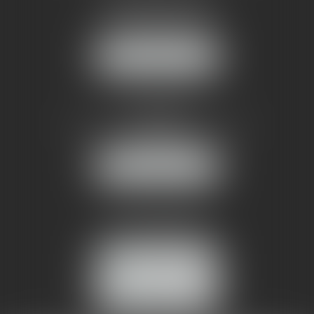
1 rue du Pont de Lattes
34070 MONTPELLIER
NOUS LOCALISER
AMMA NÎMES
93 Chem. Bas du Mas de Boudan
30000 NÎMES
NOUS LOCALISER
Tél :
04 99 74 01 09
Fax : 04 99 74 01 13
NOUS CONTACTER
ESPACE CLIENT