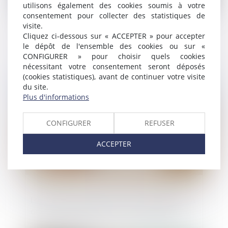
utilisons également des cookies soumis à votre
consentement pour collecter des statistiques de
visite.
Bail de réhabilitation : lancement de
Cliquez ci-dessous sur « ACCEPTER » pour accepter
l’expérimentation
le dépôt de l'ensemble des cookies ou sur «
CONFIGURER » pour choisir quels cookies
nécessitant votre consentement seront déposés
(cookies statistiques), avant de continuer votre visite
Publié le :
22/07/2025
du site.
Plus d'informations
CONFIGURER
REFUSER
ACCEPTER
La délivrance conforme est une obligation
continue exigible tout au long du bail !