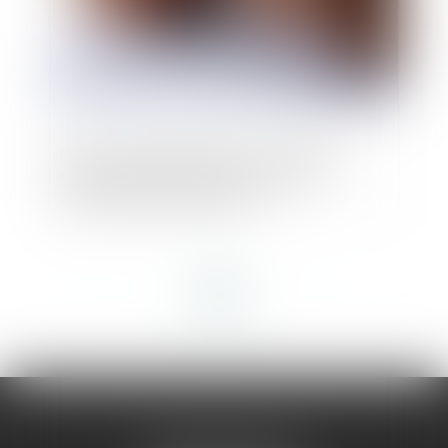
Prêt en devise étrangère : le risque de
change s’apprécie au regard de la
situation de l’emprunteur
<<
<
1
2
3
4
5
6
7
...
>
>>
AMMA MONTPELLIER