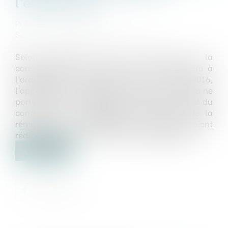
l’emprunteur
Publié le :
21/07/2025
Source :
www.lemag-juridique.com
Selon l’article L.132-1 du Code de la
consommation, dans sa rédaction antérieure à
l’ordonnance n°2016-301 du 14 mars 2016,
l’appréciation du caractère abusif des clauses ne
porte pas sur la définition de l’objet principal du
contrat, ni sur l’adéquation du prix ou de la
rémunération, à condition que les clauses soient
rédigées de manière claire et compréhensible...
Lire la suite