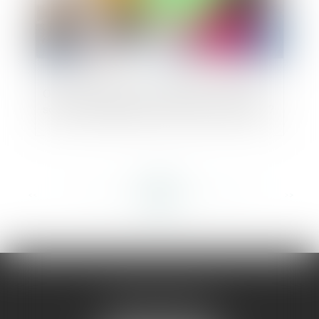
Option d’impôt sur les sociétés : quelles
sont les entreprises en droit d’y renoncer ?
<<
<
...
310
311
312
313
314
315
316
...
>
>>
AMMA MONTPELLIER
1 rue du Pont de Lattes