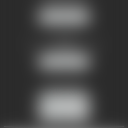
34070 MONTPELLIER
NOUS LOCALISER
AMMA NÎMES
93 Chem. Bas du Mas de Boudan
30000 NÎMES
NOUS LOCALISER
Tél :
04 99 74 01 09
Fax : 04 99 74 01 13
NOUS CONTACTER
ESPACE CLIENT