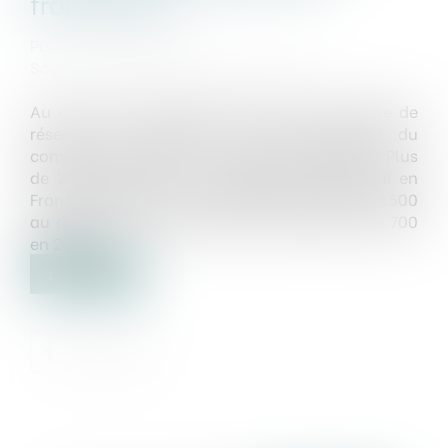
franchisés ?
Publié le :
03/10/2019
Source :
www.toute-la-franchise.com
Au cours de ces dernières années, le nombre de
réseaux de franchise, et plus largement du
commerce organisé, n’a cessé d’augmenter. Plus
de 2000 réseaux se développent aujourd’hui en
France alors que l’on en comptait seulement 1500
au début des années 2010 et à peine plus de 700
en 2002...
Lire la suite