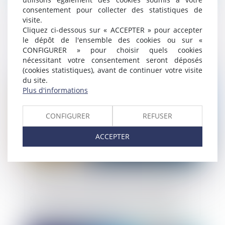
consentement pour collecter des statistiques de
visite.
Le Sénat valide l’indice de réparabilité
Cliquez ci-dessous sur « ACCEPTER » pour accepter
pour les équipements électriques et
le dépôt de l'ensemble des cookies ou sur «
électroniques
CONFIGURER » pour choisir quels cookies
nécessitant votre consentement seront déposés
Publié le :
03/10/2019
(cookies statistiques), avant de continuer votre visite
du site.
Plus d'informations
CONFIGURER
REFUSER
ACCEPTER
Autorisations d’urbanisme et prérequis au
classement des terrains de camping et
PRL, le gouvernement donne une note
explicative