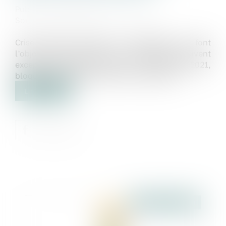
Publié le :
25/12/2020
Source :
cabinet-rs.expert-infos.com
Crise sanitaire oblige, les entreprises qui font
l’objet d’une procédure de conciliation peuvent
exceptionnellement, jusqu’au 31 décembre 2021,
bloquer les poursuites de leurs créanciers...
Lire la suite
Publié le :
01/01/2021