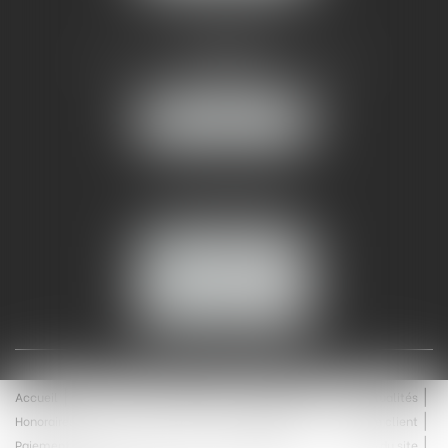
AMMA NÎMES
93 Chem. Bas du Mas de Boudan
30000 NÎMES
NOUS LOCALISER
Tél :
04 99 74 01 09
Fax : 04 99 74 01 13
NOUS CONTACTER
ESPACE CLIENT
Accueil
Équipe
Médiation
Expertises
Actualités
Honoraires
Contact
Enchères
Espace client
Paiement en ligne
Saisie immobilière
Plan du site