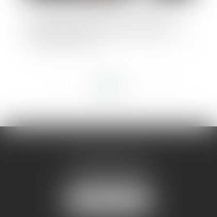
De nouveaux pouvoirs prochainement
attribués à la DGCCRF pour lutter contre
la fraude en ligne
<<
<
...
254
255
256
257
258
259
260
...
>
>>
AMMA MONTPELLIER
1 rue du Pont de Lattes
34070 MONTPELLIER
NOUS LOCALISER