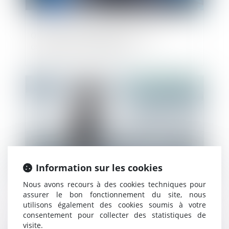
Quels documents légaux pour le
commerce international ?
Publié le :
31/12/2020
Information sur les cookies
Nous avons recours à des cookies techniques pour
assurer le bon fonctionnement du site, nous
Assurance-vie : quelles sont les
utilisons également des cookies soumis à votre
protections en cas de faillite ?
consentement pour collecter des statistiques de
visite.