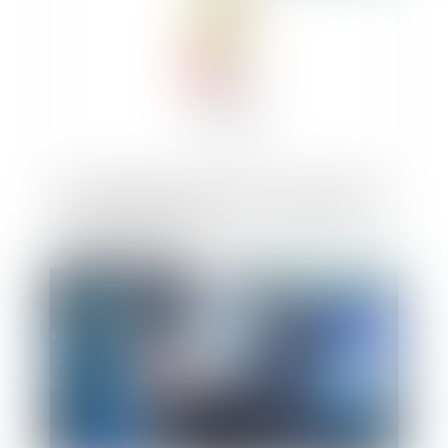
La demande de permis de construire n’est
pas frauduleuse même si la copropriété a
refusé les travaux
Publié le :
31/12/2020