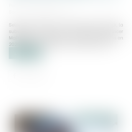
Publié le :
23/10/2024
Source :
www.batirama.com
Selon le projet de loi de finances présenté jeudi, la
subvention versée par l'État pour financer
MaPrimerénov' s'élèvera à 2,3 milliards d'euros en
2025, contre 4 milliards annoncés pour 2024...
Lire la suite
Publié le :
23/10/2024