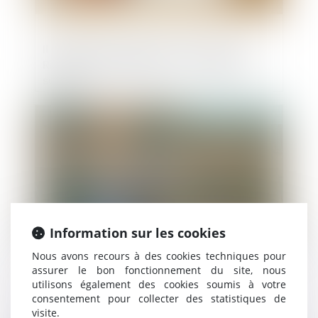
Il obtient la baisse de son loyer rue de
Rivoli faute de clientèle : un exemple à
suivre ?
Publié le :
18/10/2024
Information sur les cookies
Nous avons recours à des cookies techniques pour
assurer le bon fonctionnement du site, nous
Demande de permis de construire : une
utilisons également des cookies soumis à votre
procédure "complexe"
consentement pour collecter des statistiques de
visite.