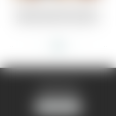
L’Autorité de la concurrence s’autosaisit
d’éventuelles pratiques dans le secteur de
la télévision payante et de l’acquisition et
de la diffusion d’œuvres
cinématographiques
<<
<
...
58
59
60
61
62
63
64
...
>
>>
AMMA MONTPELLIER
1 rue du Pont de Lattes
34070 MONTPELLIER
NOUS LOCALISER