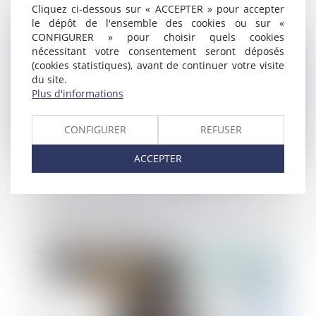
Cliquez ci-dessous sur « ACCEPTER » pour accepter
le dépôt de l'ensemble des cookies ou sur «
Publié le :
18/10/2024
CONFIGURER » pour choisir quels cookies
nécessitant votre consentement seront déposés
(cookies statistiques), avant de continuer votre visite
du site.
Plus d'informations
CONFIGURER
REFUSER
ACCEPTER
Responsabilité du dirigeant pour
insuffisance d’actifs : la nécessaire preuve
d’une faute de gestion
Publié le :
17/10/2024