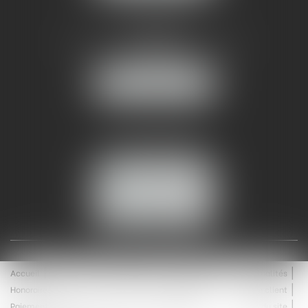
AMMA NÎMES
93 Chem. Bas du Mas de Boudan
30000 NÎMES
NOUS LOCALISER
Tél :
04 99 74 01 09
Fax : 04 99 74 01 13
NOUS CONTACTER
ESPACE CLIENT
Accueil
Équipe
Médiation
Expertises
Actualités
Honoraires
Contact
Enchères
Espace client
Paiement en ligne
Saisie immobilière
Plan du site