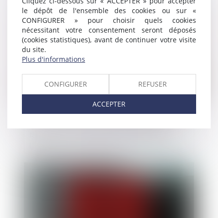
Cliquez ci-dessous sur « ACCEPTER » pour accepter
Publié le :
18/07/2025
le dépôt de l'ensemble des cookies ou sur «
CONFIGURER » pour choisir quels cookies
nécessitant votre consentement seront déposés
(cookies statistiques), avant de continuer votre visite
du site.
Plus d'informations
CONFIGURER
REFUSER
ACCEPTER
La start-up française Arago lève des
fonds pour sa puce photonique dédiée à
l'IA
Publié le :
17/07/2025