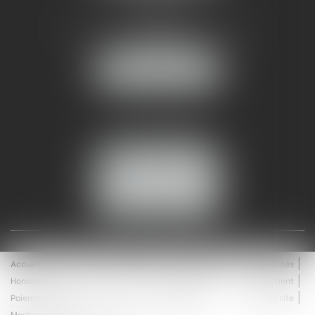
AMMA NÎMES
93 Chem. Bas du Mas de Boudan
30000 NÎMES
NOUS LOCALISER
Tél :
04 99 74 01 09
Fax : 04 99 74 01 13
NOUS CONTACTER
ESPACE CLIENT
Accueil
Équipe
Médiation
Expertises
Actualités
Honoraires
Contact
Enchères
Espace client
Paiement en ligne
Saisie immobilière
Plan du site
Mentions légales
Articles