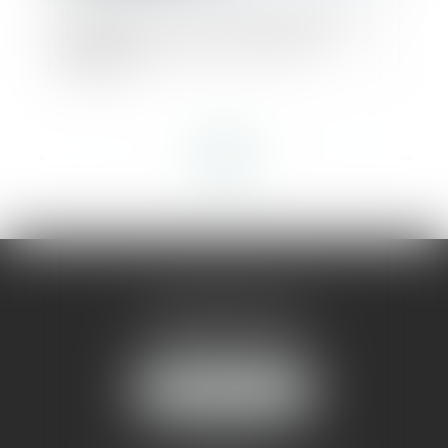
Projet de plan : la QPC est irrecevable en
l’absence de recours du créancier
dissident !
<<
<
...
2
3
4
5
6
7
8
...
>
>>
AMMA MONTPELLIER
1 rue du Pont de Lattes
34070 MONTPELLIER
NOUS LOCALISER