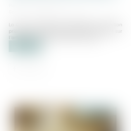
Publié le :
17/07/2025
Source :
www.lemag-juridique.com
La Cour de cassation a été saisie d’une question
prioritaire de constitutionnalité (QPC) portant sur
l’article L. 626-31 du Code de commerce...
Lire la suite
Publié le :
21/07/2025