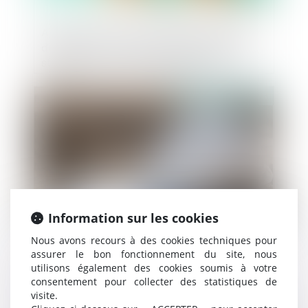
Abus de position dominante et discours
dénigrant : la Cour de cassation encadre
strictement la communication des
entreprises dominantes !
Publié le :
18/07/2025
Information sur les cookies
Nous avons recours à des cookies techniques pour
assurer le bon fonctionnement du site, nous
Retards de chantier : le maître d’œuvre
utilisons également des cookies soumis à votre
peut être condamné… même par un tiers
consentement pour collecter des statistiques de
au contrat
visite.