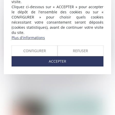
visite.
résiliation pour faute ?
Cliquez ci-dessous sur « ACCEPTER » pour accepter
le dépôt de l'ensemble des cookies ou sur «
CONFIGURER » pour choisir quels cookies
Publié le :
26/07/2023
nécessitant votre consentement seront déposés
(cookies statistiques), avant de continuer votre visite
du site.
Plus d'informations
CONFIGURER
REFUSER
ACCEPTER
Vente de locaux à usage professionnels :
exclusion du droit de préférence du
locataire commercial
Publié le :
26/07/2023