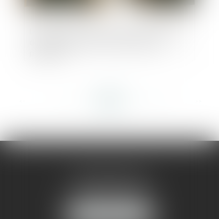
Le maître d’ouvrage ne doit pas vérifier la
date de délivrance de la garantie de
paiement
<<
<
...
136
137
138
139
140
141
142
...
>
>>
AMMA MONTPELLIER
1 rue du Pont de Lattes
34070 MONTPELLIER
NOUS LOCALISER