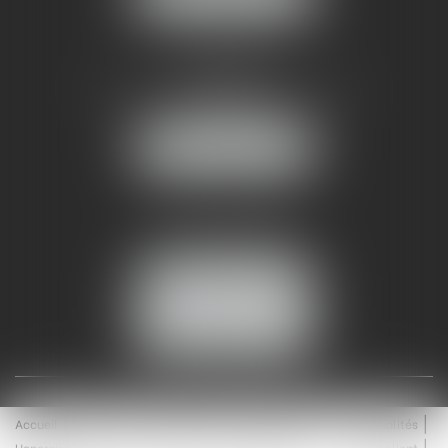
AMMA NÎMES
93 Chem. Bas du Mas de Boudan
30000 NÎMES
NOUS LOCALISER
Tél :
04 99 74 01 09
Fax : 04 99 74 01 13
NOUS CONTACTER
ESPACE CLIENT
Accueil
Équipe
Médiation
Expertises
Actualités
Honoraires
Contact
Enchères
Espace client