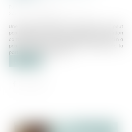
Publié le :
27/07/2023
Source :
formation.lefebvre-dalloz.fr
Une société bénéficiaire d’une scission ne peut
pas opposer aux tiers les modalités de l’opération
contenues dans le projet de scission si celui-ci n’a
pas fait l’objet d’une publicité au Bodacc de la
part de la société scindée...
Lire la suite
Publié le :
28/07/2023