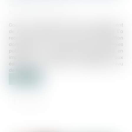
Publié le :
14/05/2025
Source :
www.usine-digitale.fr
Google a perdu son procès face au Département
de la Justice américain. La justice fédérale l'a
reconnu coupable d'avoir abusé de sa position
dominante sur le marché des technologies
publicitaires, en excluant ses concurrents et en
imposant des conditions désavantageuses aux
éditeurs et aux annonceurs. L'entreprise a prévu
de faire appel...
Lire la suite