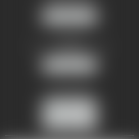
34070 MONTPELLIER
NOUS LOCALISER
AMMA NÎMES
93 Chem. Bas du Mas de Boudan
30000 NÎMES
NOUS LOCALISER
Tél :
04 99 74 01 09
Fax : 04 99 74 01 13
NOUS CONTACTER
ESPACE CLIENT