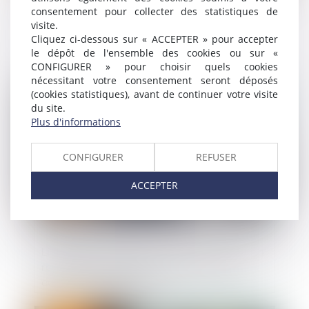
consentement pour collecter des statistiques de
Sous-traitance : pas de nullité sans
visite.
manquement préalable aux garanties
Cliquez ci-dessous sur « ACCEPTER » pour accepter
le dépôt de l'ensemble des cookies ou sur «
CONFIGURER » pour choisir quels cookies
nécessitant votre consentement seront déposés
Publié le :
16/05/2025
(cookies statistiques), avant de continuer votre visite
du site.
Plus d'informations
CONFIGURER
REFUSER
ACCEPTER
Liquidation judiciaire : l’indemnité liée à la
résidence principale échappe au gage
commun des créanciers