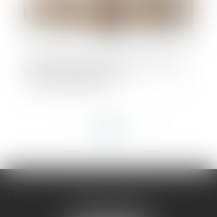
Publicité en ligne : Google condamné aux
États-Unis pour pratiques
anticoncurrentielles
<<
<
...
16
17
18
19
20
21
22
...
>
>>
AMMA MONTPELLIER
1 rue du Pont de Lattes