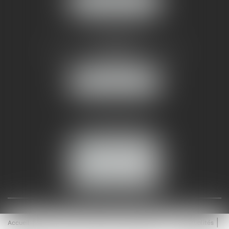
NOUS LOCALISER
AMMA NÎMES
93 Chem. Bas du Mas de Boudan
30000 NÎMES
NOUS LOCALISER
Tél :
04 99 74 01 09
Fax : 04 99 74 01 13
NOUS CONTACTER
ESPACE CLIENT
Accueil
Équipe
Médiation
Expertises
Actualités