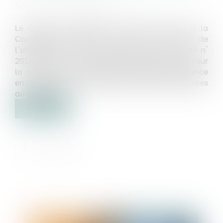
Source :
www.juridiconline.com
Le Conseil constitutionnel juge contraires à la
Constitution l'article L. 600-13 du code de
l'urbanisme, dans sa rédaction issue de la loi n°
2017-86 du 27 janvier 2017, lequel porte sur
la caducité de la requête introductive d’instance
en l’absence de production des pièces nécessaires
au jugement...
Lire la suite
Publié le :
08/05/2019