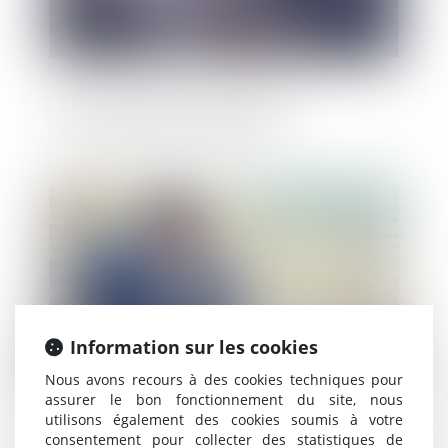
QPC : caducité de la requête en
contentieux de l'urbanisme
Publié le :
02/05/2019
Information sur les cookies
Nous avons recours à des cookies techniques pour
assurer le bon fonctionnement du site, nous
utilisons également des cookies soumis à votre
Responsabilité civile du liquidateur pour
consentement pour collecter des statistiques de