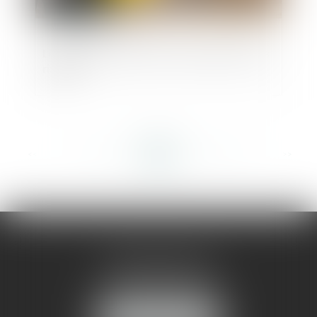
Les intérêts du Bim pour la prévention des
risques
<<
<
...
328
329
330
331
332
333
334
...
>
>>
AMMA MONTPELLIER
1 rue du Pont de Lattes
34070 MONTPELLIER