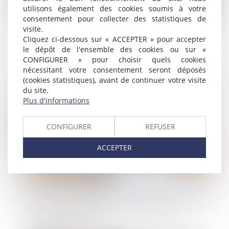
utilisons également des cookies soumis à votre
consentement pour collecter des statistiques de
visite.
Projet de loi de transformation de la
Cliquez ci-dessous sur « ACCEPTER » pour accepter
fonction publique
le dépôt de l'ensemble des cookies ou sur «
CONFIGURER » pour choisir quels cookies
nécessitant votre consentement seront déposés
(cookies statistiques), avant de continuer votre visite
Publié le :
21/02/2019
du site.
Plus d'informations
CONFIGURER
REFUSER
ACCEPTER
Rappel des délais pour agir en garantie
des vices cachés