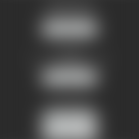
AMMA MONTPELLIER
1 rue du Pont de Lattes
34070 MONTPELLIER
NOUS LOCALISER
AMMA NÎMES
93 Chem. Bas du Mas de Boudan
30000 NÎMES
NOUS LOCALISER
Tél :
04 99 74 01 09
Fax : 04 99 74 01 13
NOUS CONTACTER
ESPACE CLIENT