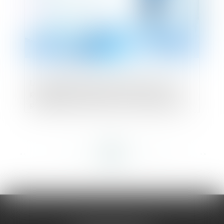
La qualité d'associé est reconnue au nu-
propriétaire indivis de droit sociaux, lui
permettant de formuler une demande de
désignation d'administrateur provisoire
<<
<
...
337
338
339
340
341
342
343
...
>
>>