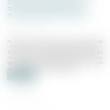
permettant de formuler une
demande de désignation
d'administrateur provisoire
Publié le :
19/02/2019
Source :
www.efl.fr
Au décès d’un associé et gérant d’une société
civile, son conjoint recueille l’usufruit de ses parts
sociales et leur nue-propriété est attribuée aux
trois enfants du défunt, en indivision. L’un des
nus-propriétaires est nommé gérant de la société
au cours d’une assemblée générale...
Lire la suite