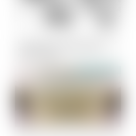
Le droit d'alerte et le droit de retrait en cas
de danger grave et imminent dans la
fonction publique
Publié le :
09/10/2018