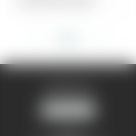
construire source d’incertitude ?
<<
<
...
354
355
356
357
358
359
360
...
>
>>
AMMA MONTPELLIER
1 rue du Pont de Lattes
34070 MONTPELLIER
NOUS LOCALISER
AMMA NÎMES