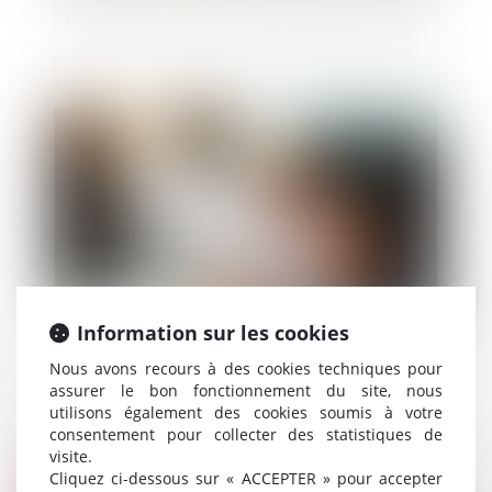
Loi Pacte : le casse-tête du registre unique
Publié le :
05/10/2018
Information sur les cookies
Nous avons recours à des cookies techniques pour
Présentation de comptes infidèles
assurer le bon fonctionnement du site, nous
utilisons également des cookies soumis à votre
consentement pour collecter des statistiques de
visite.
Cliquez ci-dessous sur « ACCEPTER » pour accepter
Publié le :
04/10/2018