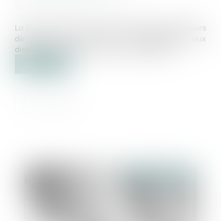
Source :
www.economie.gouv.fr
La DGCCRF vient de sanctionner quatre opérateurs
de jeux vidéo pour des manquements aux
dispositions du Code de la consommation...
Lire la suite
Publié le :
10/10/2018