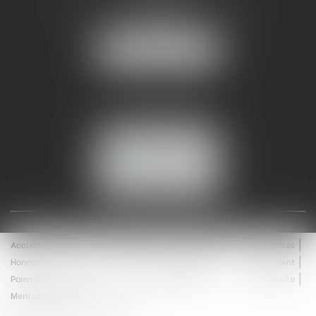
93 Chem. Bas du Mas de Boudan
30000 NÎMES
NOUS LOCALISER
Tél :
04 99 74 01 09
Fax : 04 99 74 01 13
NOUS CONTACTER
ESPACE CLIENT
Accueil
Équipe
Médiation
Expertises
Actualités
Honoraires
Contact
Enchères
Espace client
Paiement en ligne
Saisie immobilière
Plan du site
Mentions légales
Articles