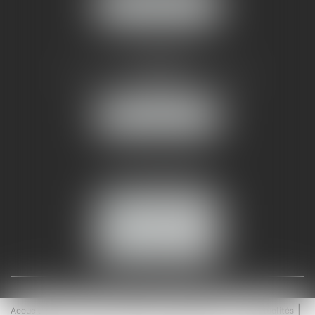
NOUS LOCALISER
AMMA NÎMES
93 Chem. Bas du Mas de Boudan
30000 NÎMES
NOUS LOCALISER
Tél :
04 99 74 01 09
Fax : 04 99 74 01 13
NOUS CONTACTER
ESPACE CLIENT
Accueil
Équipe
Médiation
Expertises
Actualités