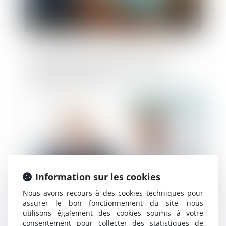
Cartes bancaires, chèques, espèces :
quels moyens de paiement êtes-vous
obligés d’accepter ?
Publié le :
08/09/2023
Information sur les cookies
Nous avons recours à des cookies techniques pour
assurer le bon fonctionnement du site, nous
utilisons également des cookies soumis à votre
Entreprise individuelle, exploitation
consentement pour collecter des statistiques de