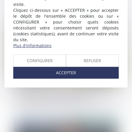
personnelle et exonération « Dutreil »
visite.
Cliquez ci-dessous sur « ACCEPTER » pour accepter
le dépôt de l'ensemble des cookies ou sur «
CONFIGURER » pour choisir quels cookies
Publié le :
08/09/2023
nécessitant votre consentement seront déposés
(cookies statistiques), avant de continuer votre visite
du site.
Plus d'informations
CONFIGURER
REFUSER
ACCEPTER
Quelle prise en compte de la spécificité
des territoires dans la loi ZAN ?
Publié le :
07/09/2023