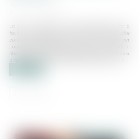
Publié le :
08/09/2023
Source :
www.weka.fr
La loi n° 2023-630 du 20 juillet 2023 visant à
faciliter la mise en œuvre des objectifs de lutte
contre l’artificialisation des sols et à renforcer
l’accompagnement des élus locaux comprend un
chapitre, avec deux articles, consacré à « mieux
prendre en compte la spécificité des territoires »...
Lire la suite
Publié le :
13/09/2023