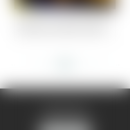
Application aux collectivités territoriales
des règles de la prescription acquisitive
<<
<
...
128
129
130
131
132
133
134
...
>
>>
AMMA MONTPELLIER
1 rue du Pont de Lattes
34070 MONTPELLIER