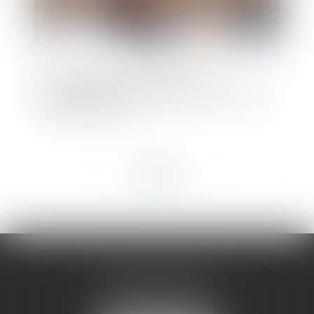
Caractère réel du règlement du
groupement d’habitations et de son plan
de composition
<<
<
...
130
131
132
133
134
135
136
...
>
>>
AMMA MONTPELLIER
1 rue du Pont de Lattes
34070 MONTPELLIER