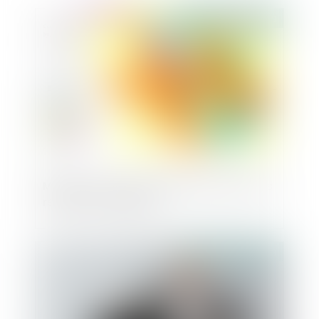
Publié le :
31/08/2023
Mise en œuvre par la DGFiP des évolutions
relatives au cadastre
Publié le :
30/08/2023