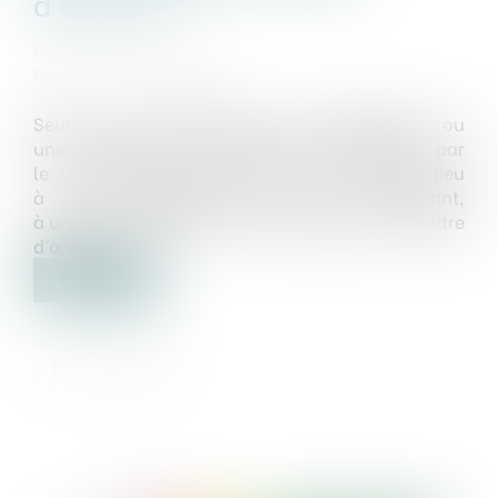
d'œuvre ?
Publié le :
30/08/2023
Source :
www.weka.fr
Seule une modification de programme ou
une modification de prestations décidées par
le maître de l’ouvrage peut donner lieu
à une adaptation et, le cas échéant,
à une augmentation de la rémunération du maître
d’œuvre...
Lire la suite