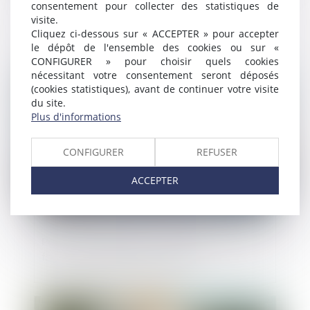
consentement pour collecter des statistiques de
Quelles sont les conditions
visite.
d'augmentation de la rémunération du
Cliquez ci-dessous sur « ACCEPTER » pour accepter
maître d'œuvre ?
le dépôt de l'ensemble des cookies ou sur «
CONFIGURER » pour choisir quels cookies
nécessitant votre consentement seront déposés
Publié le :
30/08/2023
(cookies statistiques), avant de continuer votre visite
du site.
Plus d'informations
CONFIGURER
REFUSER
ACCEPTER
Publicité trompeuse : comprendre et agir
face aux pratiques déloyales
Publié le :
30/08/2023