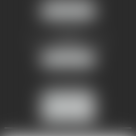
NOUS LOCALISER
AMMA NÎMES
93 Chem. Bas du Mas de Boudan
30000 NÎMES
NOUS LOCALISER
Tél :
04 99 74 01 09
Fax : 04 99 74 01 13
NOUS CONTACTER
ESPACE CLIENT