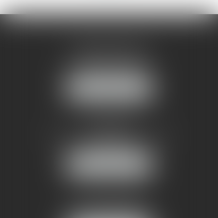
AMMA MONTPELLIER
1 rue du Pont de Lattes
34070 MONTPELLIER
NOUS LOCALISER
AMMA NÎMES
93 Chem. Bas du Mas de Boudan
30000 NÎMES
NOUS LOCALISER
Tél :
04 99 74 01 09
Fax : 04 99 74 01 13