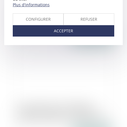
Plus d'informations
Conférence nationale des territoires : une
première en demi-teinte - Le Moniteur
CONFIGURER
REFUSER
ACCEPTER
Publié le :
25/07/2017
Local professionnel et d’habitation :
autorisation requise si l'usage devient
seulement professionnel - Éditions Francis
Lefebvre