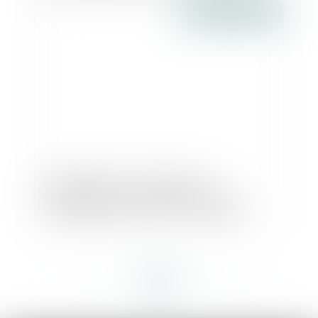
Publié le :
25/07/2017
Un locataire a-t-il droit à une
indemnisation si l’ascenseur de son
immeuble est en panne ? | Actualités
Seloger
<<
<
...
396
397
398
399
400
401
402
...
>
>>