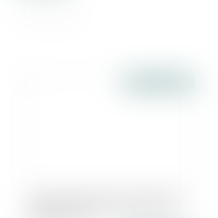
Publié le :
01/08/2017
L’agent commercial qui à l'issue du CDD
refuse d’en signer un autre a droit à une
indemnité - EFL