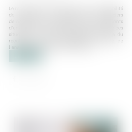
Le retard dans le paiement ainsi que l’impossibilité
de procéder au paiement des créanciers
demeurent la hantise de beaucoup de dirigeants
d’entreprises. Pour anticiper ou éviter l’une de ces
situations, il est alors primordial de prendre du
recul afin de mieux appréhender l’origine de
l’ensemble des difficultés financières...
Lire la suite
Publié le :
24/10/2019