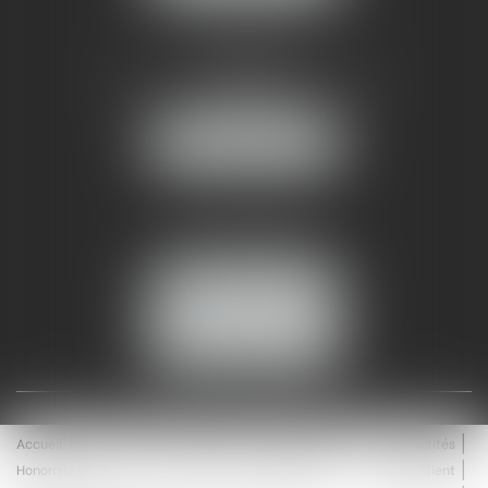
AMMA NÎMES
93 Chem. Bas du Mas de Boudan
30000 NÎMES
NOUS LOCALISER
Tél :
04 99 74 01 09
Fax : 04 99 74 01 13
NOUS CONTACTER
ESPACE CLIENT
Accueil
Équipe
Médiation
Expertises
Actualités
Honoraires
Contact
Enchères
Espace client