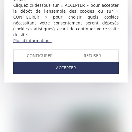
juge-commissaire
Cliquez ci-dessous sur « ACCEPTER » pour accepter
le dépôt de l'ensemble des cookies ou sur «
Publié le :
22/10/2019
CONFIGURER » pour choisir quels cookies
nécessitant votre consentement seront déposés
(cookies statistiques), avant de continuer votre visite
du site.
Plus d'informations
CONFIGURER
REFUSER
ACCEPTER
Quid de la nomination d’un commissaire
aux comptes
Publié le :
18/10/2019