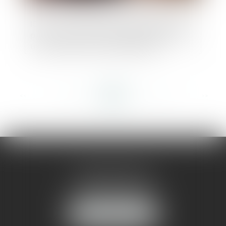
ICPE : le non respect de la réglementation
peut constituer un trouble commercial et
un acte de concurrence déloyale
<<
<
...
308
309
310
311
312
313
314
...
>
>>
AMMA MONTPELLIER
1 rue du Pont de Lattes
34070 MONTPELLIER
NOUS LOCALISER