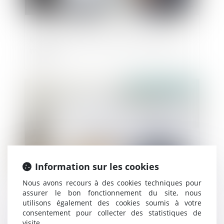
Interruption des travaux ordonnée par le
maire
Publié le :
23/10/2019
Information sur les cookies
Nous avons recours à des cookies techniques pour
assurer le bon fonctionnement du site, nous
Comment revendiquer la résiliation de
utilisons également des cookies soumis à votre
consentement pour collecter des statistiques de
plein droit du bail commercial devant le
visite.