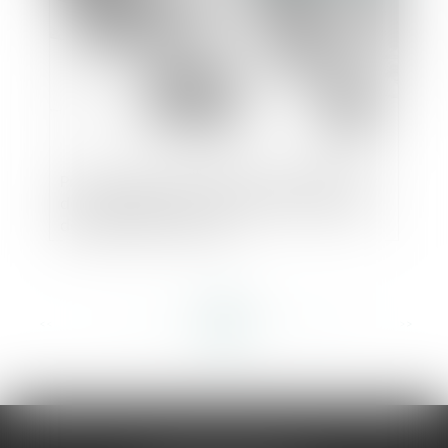
Prime de pouvoir d'achat exceptionnelle :
des modalités de versement en défaveur
des agents territoriaux
<<
<
...
114
115
116
117
118
119
120
...
>
>>