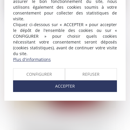
assurer le bon fonctionnement du site, nous
utilisons également des cookies soumis à votre
consentement pour collecter des statistiques de
visite.
Cliquez ci-dessous sur « ACCEPTER » pour accepter
Compliance : quelles sont les attentes des
le dépôt de l'ensemble des cookies ou sur «
Autorités ?
CONFIGURER » pour choisir quels cookies
nécessitant votre consentement seront déposés
(cookies statistiques), avant de continuer votre visite
du site.
Publié le :
23/11/2023
Plus d'informations
CONFIGURER
REFUSER
ACCEPTER
Compétences du juge-commissaire à la
clôture de la procédure après résolution