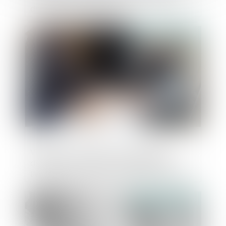
du plan de redressement
Publié le :
23/11/2023
Vigilance : Intégration des dividendes
distribués par la SEL à la SPFPL dans
l’assiette de charges sociales de l’associé
professionnel exerçant, peu importe leur
perception effective
Publié le :
22/11/2023