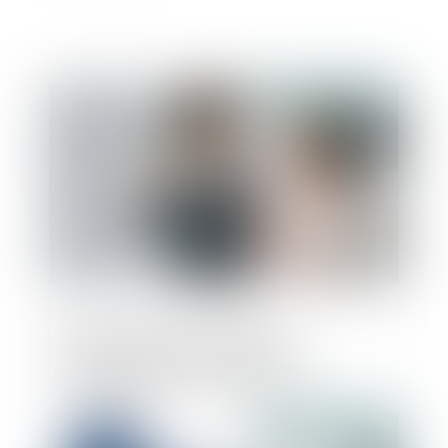
Publié le :
28/11/2023
Quid de l’état des lieux établi
unilatéralement par le bailleur, au
fondement de sa demande de
reconnaissance de désordres locatifs
Publié le :
28/11/2023