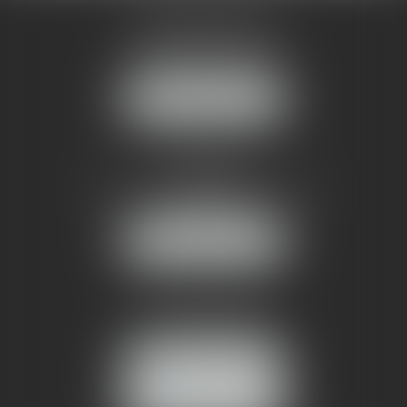
AMMA MONTPELLIER
1 rue du Pont de Lattes
34070 MONTPELLIER
NOUS LOCALISER
AMMA NÎMES
93 Chem. Bas du Mas de Boudan
30000 NÎMES
NOUS LOCALISER
Tél :
04 99 74 01 09
Fax : 04 99 74 01 13
NOUS CONTACTER