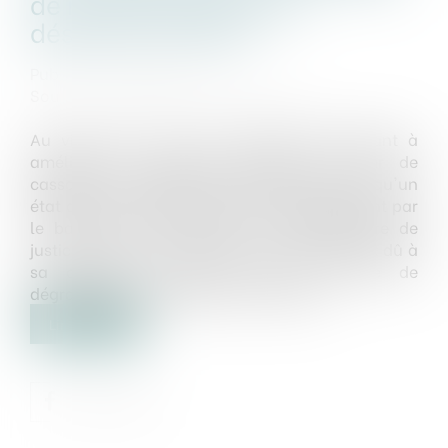
de reconnaissance de
désordres locatifs
Publié le :
28/11/2023
Source :
www.lemag-juridique.com
Au visa de la loi du 6 juillet 1989 tendant à
améliorer les rapports locatifs, la Cour de
cassation a rappelé le 16 novembre dernier, qu'un
état des lieux de sortie établi unilatéralement par
le bailleur, sans recours à un commissaire de
justice, et dont le défaut de contradiction est dû à
sa carence, ne peut faire la preuve de
dégradations imputables au locataire...
Lire la suite