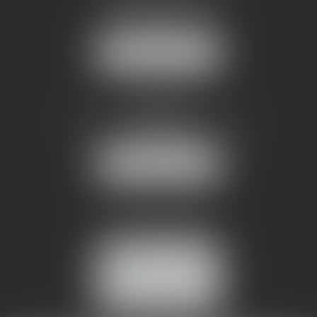
1 rue du Pont de Lattes
34070 MONTPELLIER
NOUS LOCALISER
AMMA NÎMES
93 Chem. Bas du Mas de Boudan
30000 NÎMES
NOUS LOCALISER
Tél :
04 99 74 01 09
Fax : 04 99 74 01 13
NOUS CONTACTER
ESPACE CLIENT