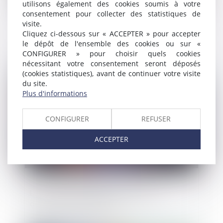
utilisons également des cookies soumis à votre
consentement pour collecter des statistiques de
visite.
Covid-19 : les entreprises en difficulté ne
Cliquez ci-dessous sur « ACCEPTER » pour accepter
peuvent être poursuivies si elles ne paient
le dépôt de l'ensemble des cookies ou sur «
pas leur loyer
CONFIGURER » pour choisir quels cookies
nécessitant votre consentement seront déposés
(cookies statistiques), avant de continuer votre visite
Publié le :
16/04/2020
du site.
Plus d'informations
CONFIGURER
REFUSER
ACCEPTER
Le droit de dérogation des préfets
généralisé et pérennisé