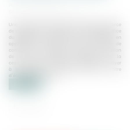
Publié le :
15/04/2020
Source :
www.labase-lextenso.fr
Une société, qui avait cédé un fonds de commerce
de restauration de toute nature, est radiée d'office
du registre du commerce et des sociétés en
application de l'article R. 123-136 du Code de
commerce. Un jugement prononce la résolution
de la vente, ordonne l'expulsion de la
cessionnaire et condamne cette dernière à payer
à la cédante une certaine somme au titre
d'échéances impayées...
Lire la suite