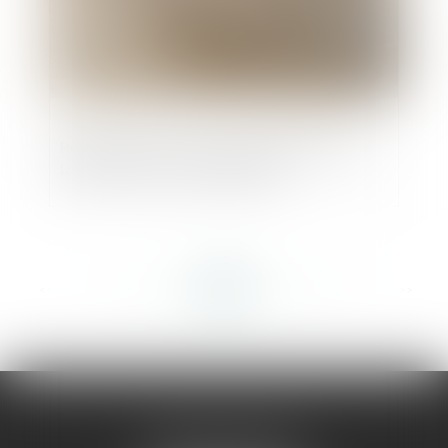
Rapport de la Cour des comptes dans la
lutte contre les contrefaçons
<<
<
...
286
287
288
289
290
291
292
...
>
>>
AMMA MONTPELLIER