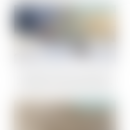
Publié le :
15/04/2020
La radiation d’office d’une société du RCS
ne met pas fin aux fonctions de son gérant
Publié le :
10/04/2020