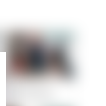
Publié le :
16/07/2020
nstructibilité et handicap et
cessibilité : la France en retard