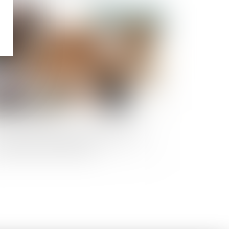
Publié le :
09/07/2020
rs une harmonisation européenne en
tière d'action collective