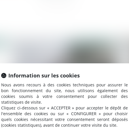
2020
Publié le :
16/07/2020
Information sur les cookies
Nous avons recours à des cookies techniques pour assurer le
bon fonctionnement du site, nous utilisons également des
cookies soumis à votre consentement pour collecter des
statistiques de visite.
Cliquez ci-dessous sur « ACCEPTER » pour accepter le dépôt de
Redressement d'une filiale intégrée : la
Co
l'ensemble des cookies ou sur « CONFIGURER » pour choisir
eu
société tête de groupe doit être informée
ac
quels cookies nécessitant votre consentement seront déposés
des pénalités
(cookies statistiques), avant de continuer votre visite du site.