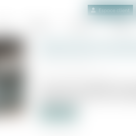
Espace client
quipe
Médiation
Expertises
Actualités
Redressement d'une filiale
groupe doit être informée
Publié le :
16/07/2020
Source :
www.fiscalonline.com
Dans le cadre du redressement d’une fi
recouvrement la société tête de group
mises à sa charge ainsi que des moda
l’administration...
Lire la suite