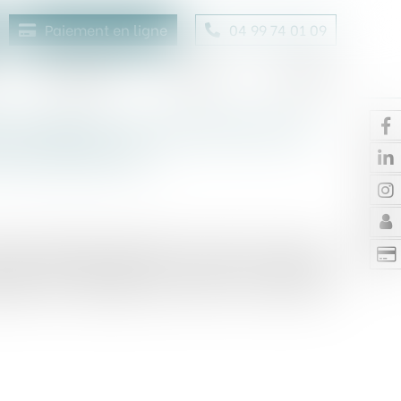
Paiement en ligne
04 99 74 01 09
Honoraires
Contact
Enchères
 intégrée : la société tête de
 des pénalités
liale intégrée fiscalement et avant la mise en
e doit être informée du montant des pénalités
lités de détermination mises en oeuvre par