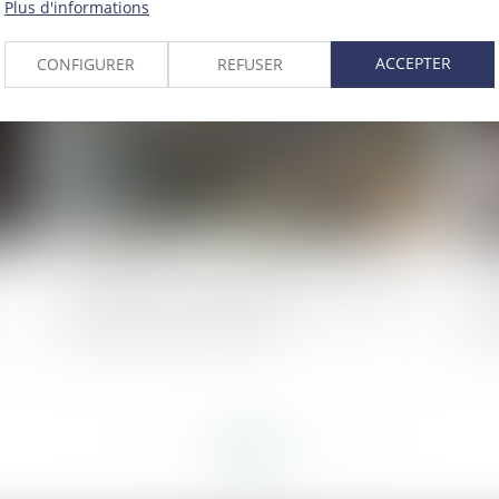
Plus d'informations
2020
Publié le :
09/07/2020
ACCEPTER
CONFIGURER
REFUSER
Urbanisme : modernisation des schémas
Ve
de cohérence territoriale
ma
<<
<
...
275
276
277
278
279
280
281
...
>
>>