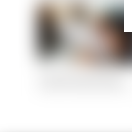
Publié le :
15/07/
SCPI fiscales ou SCPI de rendement :
pourquoi il ne faut pas les confondre ?