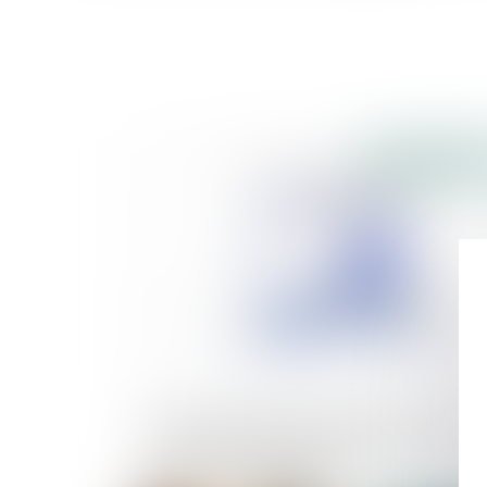
Publié le :
17/07/
Fonction publique hospitalière : mise en
œuvre de l'entretien professionnel en li
et place de la notation