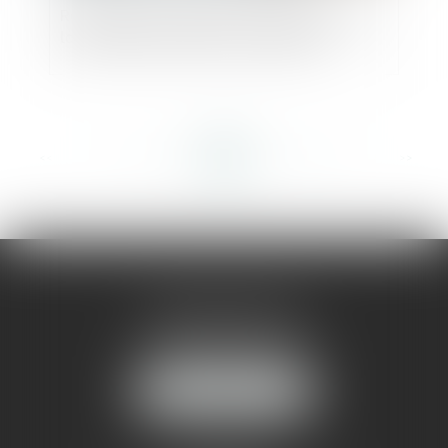
Redressement judiciaire et suspension de
la procédure de saisie immobilière
<<
<
...
155
156
157
158
159
160
161
...
>
>>
AMMA MONTPELLIER
1 rue du Pont de Lattes
34070 MONTPELLIER
NOUS LOCALISER