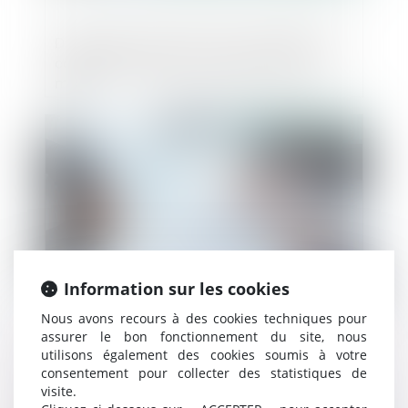
Déclaration de créances et modalités de
calcul des intérêts : la précision est de
mise
Publié le :
24/04/2023
Information sur les cookies
Nous avons recours à des cookies techniques pour
assurer le bon fonctionnement du site, nous
Rétractation des promesses unilatérales
utilisons également des cookies soumis à votre
de vente : harmonisation de la
consentement pour collecter des statistiques de
jurisprudence en faveur d’une application
visite.
anticipée de la réforme