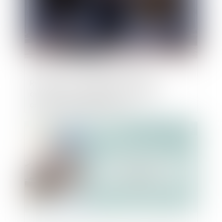
Retraite ou invalidité du locataire
commercial : quel loyer en cas de
cession-déspécialisation ?
Publié le :
25/04/2023