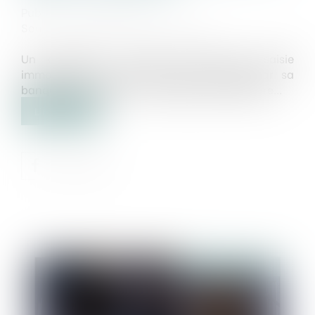
Publié le :
21/04/2023
Source :
www.lemag-juridique.com
Un emprunteur, faisant l’objet d’une saisie
immobilière en vente forcée, sollicitée par sa
banque, a été placé en redressement judiciaire...
Lire la suite
Publié le :
26/04/2023