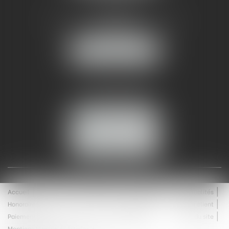
AMMA NÎMES
93 Chem. Bas du Mas de Boudan
30000 NÎMES
NOUS LOCALISER
Tél :
04 99 74 01 09
Fax : 04 99 74 01 13
NOUS CONTACTER
ESPACE CLIENT
Accueil
Équipe
Médiation
Expertises
Actualités
Honoraires
Contact
Enchères
Espace client
Paiement en ligne
Saisie immobilière
Plan du site
Mentions légales
Articles