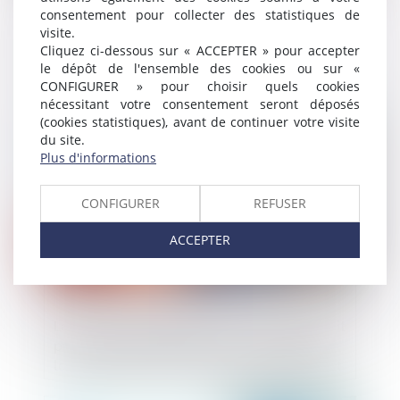
consentement pour collecter des statistiques de
Marché de substitution : précisions sur le
visite.
droit de suivi par le titulaire défaillant de
Cliquez ci-dessous sur « ACCEPTER » pour accepter
le dépôt de l'ensemble des cookies ou sur «
l’administration
CONFIGURER » pour choisir quels cookies
nécessitant votre consentement seront déposés
Publié le :
07/06/2023
(cookies statistiques), avant de continuer votre visite
du site.
Plus d'informations
CONFIGURER
REFUSER
ACCEPTER
Le garant d’achèvement d’un ouvrage doit
prouver que le solde du prix de vente est
la contrepartie des travaux d’achèvement