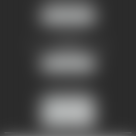
34070 MONTPELLIER
NOUS LOCALISER
AMMA NÎMES
93 Chem. Bas du Mas de Boudan
30000 NÎMES
NOUS LOCALISER
Tél :
04 99 74 01 09
Fax : 04 99 74 01 13
NOUS CONTACTER
ESPACE CLIENT