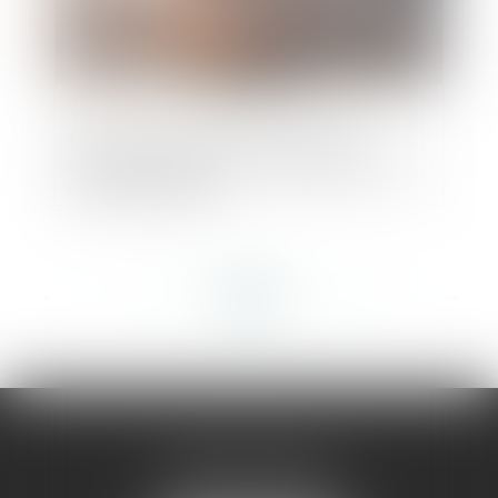
Terrain inconstructible du fait d’une
modification du PLU : conséquence sur la
vente immobilière
<<
<
...
146
147
148
149
150
151
152
...
>
>>
AMMA MONTPELLIER
1 rue du Pont de Lattes