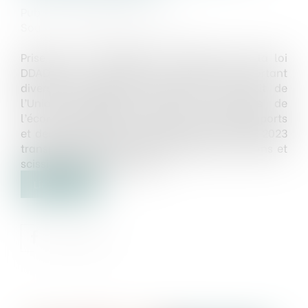
Publié le :
08/06/2023
Source :
www.actu-juridique.fr
Prise sur le fondement de l’article 13 de la loi
DDADUE 3 (L. n° 2023-171, 9 mars 2023, portant
diverses dispositions d’adaptation au droit de
l’Union européenne dans les domaines de
l’économie, de la santé, du travail, des transports
et de l’agriculture), l’ordonnance du 24 mai 2023
transpose la directive transformations, fusions et
scissions transfrontalières...
Lire la suite