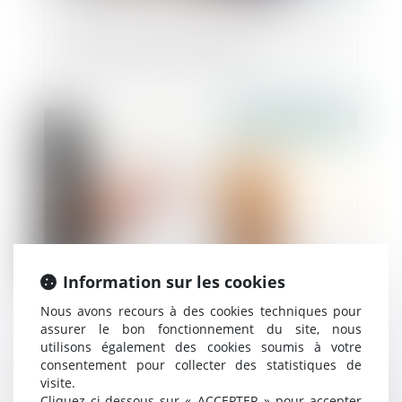
Déclaration d’insaisissabilité : quels effets
en cas de cessation d’activité ?
Publié le :
29/12/2021
Information sur les cookies
Nous avons recours à des cookies techniques pour
Quelles mesures contre la construction de
assurer le bon fonctionnement du site, nous
utilisons également des cookies soumis à votre
piscines privées aux abords des
consentement pour collecter des statistiques de
monuments historiques ?
visite.
Cliquez ci-dessous sur « ACCEPTER » pour accepter