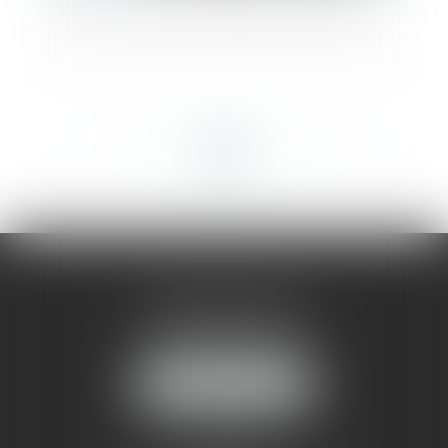
Refus de vote des conseillers municipaux
<<
<
...
210
211
212
213
214
215
216
...
>
>>
AMMA MONTPELLIER
1 rue du Pont de Lattes
34070 MONTPELLIER
NOUS LOCALISER