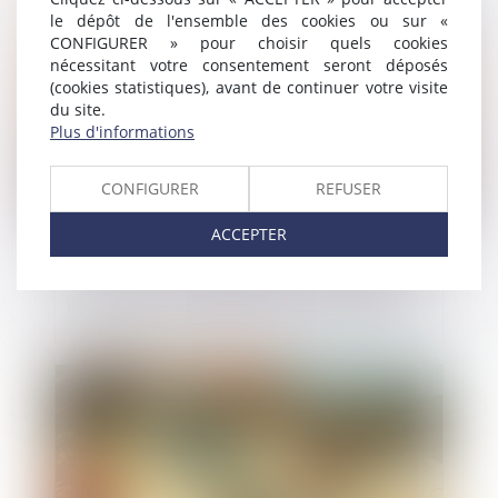
Publié le :
24/12/2021
le dépôt de l'ensemble des cookies ou sur «
CONFIGURER » pour choisir quels cookies
nécessitant votre consentement seront déposés
(cookies statistiques), avant de continuer votre visite
du site.
Plus d'informations
CONFIGURER
REFUSER
ACCEPTER
Urbanisme : affichage des avis d'enquête
publique et des déclarations d'intention
Publié le :
23/12/2021