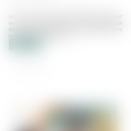
Source :
www.maisondescommunes85.fr
Le refus de conseillers municipaux de prendre part
au vote lors d'une séance du conseil municipal
doit-il être enregistré comme une abstention dans
le registre des délibérations...
Lire la suite
Publié le :
31/12/2021