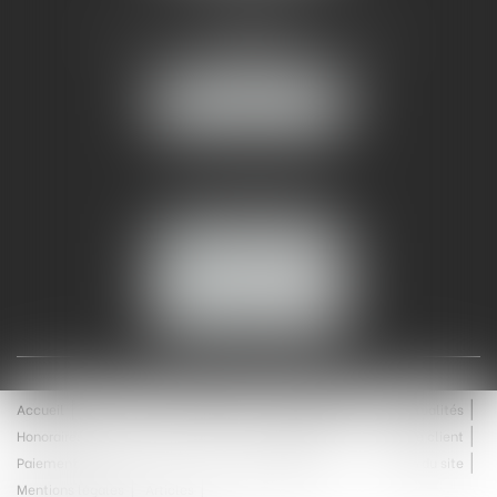
AMMA NÎMES
93 Chem. Bas du Mas de Boudan
30000 NÎMES
NOUS LOCALISER
Tél :
04 99 74 01 09
Fax : 04 99 74 01 13
NOUS CONTACTER
ESPACE CLIENT
Accueil
Équipe
Médiation
Expertises
Actualités
Honoraires
Contact
Enchères
Espace client
Paiement en ligne
Saisie immobilière
Plan du site
Mentions légales
Articles