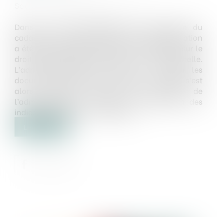
Source :
www.lemag-juridique.com
Dans le cadre d’opérations de rénovation du
cadastre en Polynésie française, l’administration
a été saisie par des tiers d’une contestation sur le
droit de propriété portant sur une parcelle.
L’administration ayant refusé de modifier les
documents cadastraux contestés, un litige s’est
alors construit autour des devoirs de
l’administration en matière de rectification des
indications figurant au cadastre...
Lire la suite