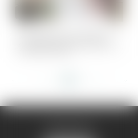
La notification d’un décompte définitif
vaut accord exprès et non équivoque par
le maître de l’ouvrage
<<
<
...
148
149
150
151
152
153
154
...
>
>>
AMMA MONTPELLIER
1 rue du Pont de Lattes