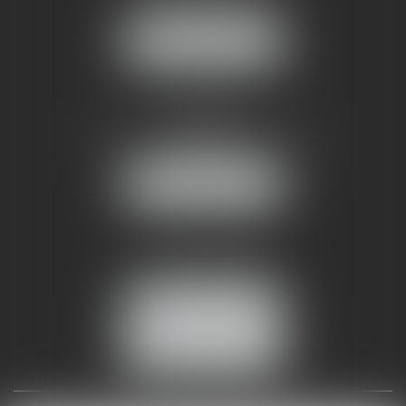
34070 MONTPELLIER
NOUS LOCALISER
AMMA NÎMES
93 Chem. Bas du Mas de Boudan
30000 NÎMES
NOUS LOCALISER
Tél :
04 99 74 01 09
Fax : 04 99 74 01 13
NOUS CONTACTER
ESPACE CLIENT