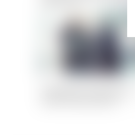
1er janvier 1970
Publié le :
20/09/2
La régularisation de la prorogation d’un
société n’impose ni omission de foi ni
intention unanime des associés