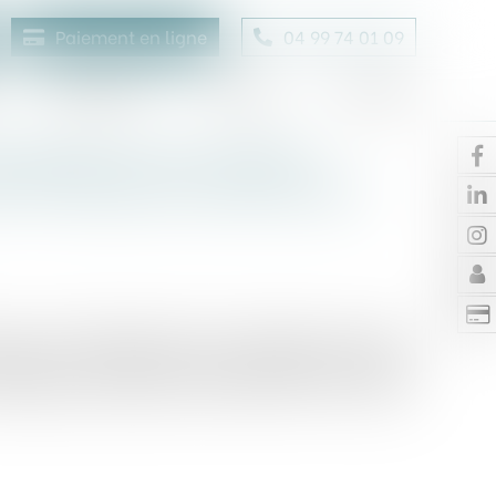
Paiement en ligne
04 99 74 01 09
Honoraires
Contact
Enchères
orogation d’une société
oi ni intention unanime des
 que la société prend fin à l’expiration du temps
ception, la société peut être prorogée avant son
onsultation prévue par l’article 1844-6 du même