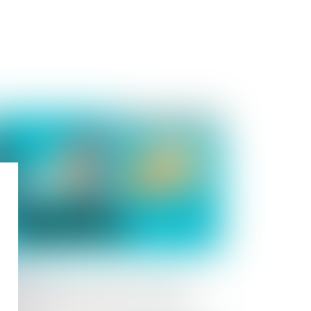
Publié le :
20/09/2023
s levées de fonds des start-up de la
ench Tech divisées par deux en 2023