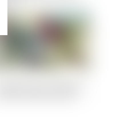
Publié le :
19/09/2023
amende civile pour non-déclaration du
angement d’usage d’une location de
urte durée n’est pas due lorsque la
cation ne constitue pas la résidence
incipale