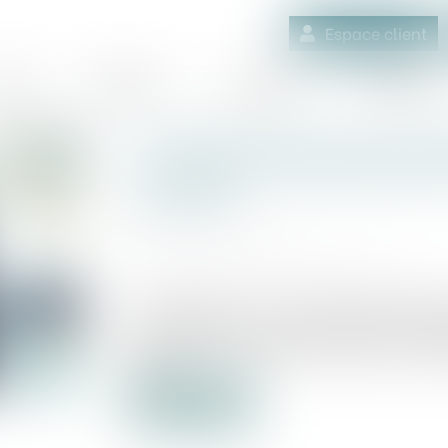
Espace client
quipe
Médiation
Expertises
Actualités
La régularisation de la pr
n’impose ni omission de f
associés
Publié le :
20/09/2023
Source :
www.lemag-juridique.com
L’article 1844-7 1° du Code civil prévoit
pour lequel elle a été constituée. Par ex
terme par les associés au cours d’une c
code...
Lire la suite