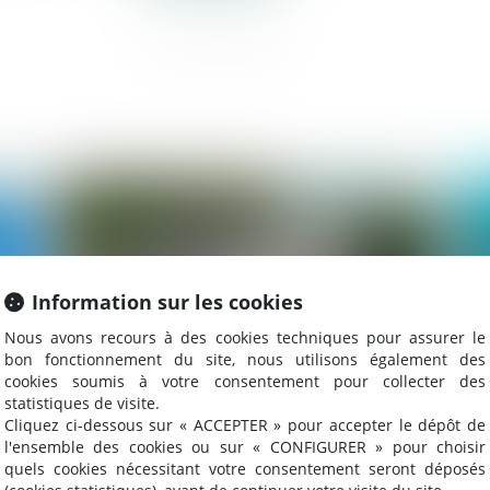
023
Publié le :
21/09/2023
Information sur les cookies
Nous avons recours à des cookies techniques pour assurer le
bon fonctionnement du site, nous utilisons également des
cookies soumis à votre consentement pour collecter des
statistiques de visite.
Cliquez ci-dessous sur « ACCEPTER » pour accepter le dépôt de
l'ensemble des cookies ou sur « CONFIGURER » pour choisir
La liste des communes autorisées à
Le
quels cookies nécessitant votre consentement seront déposés
 au
majorer leur taxe d'habitation élargie par
Fr