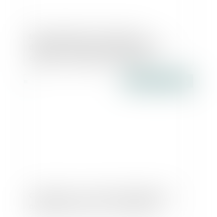
Mieux abordée, la transmission
d'entreprise pourrait sauver 750 000
emplois - L'Express L'Entreprise
Publié le :
23/11/2016
Construction : la taxe d’aménagement
augmentera en 2017 - Explorimmo