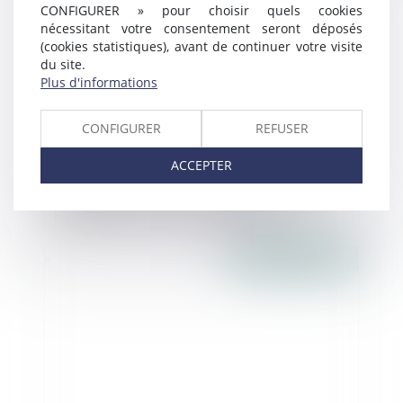
CONFIGURER » pour choisir quels cookies
nécessitant votre consentement seront déposés
(cookies statistiques), avant de continuer votre visite
du site.
Plus d'informations
CONFIGURER
REFUSER
ACCEPTER
Clause de non-concurrence : conditions
d’application à un associé salarié,
Fiscalité et droit des entreprises - Les
Echos Business
Publié le :
24/11/2016