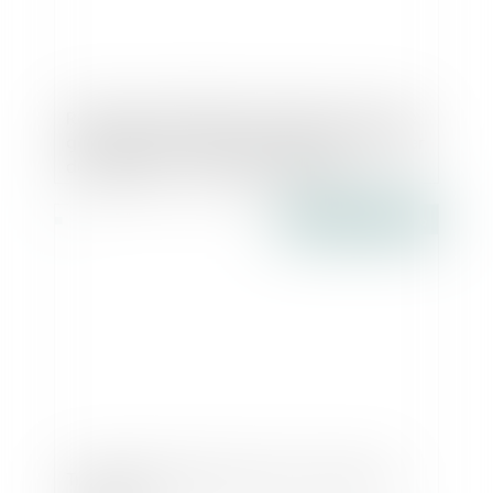
Relevé de l’interdiction de gérer en cas de
garanties démontrant la capacité à diriger
du dirigeant - Le Monde du Droit
Publié le :
05/12/2016
Transfert de siège social d'une société -