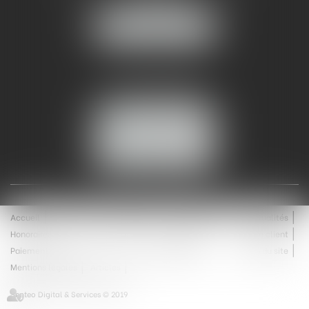
30000 NÎMES
NOUS LOCALISER
Tél :
04 99 74 01 09
Fax : 04 99 74 01 13
NOUS CONTACTER
ESPACE CLIENT
Accueil
Équipe
Médiation
Expertises
Actualités
Honoraires
Contact
Enchères
Espace client
Paiement en ligne
Saisie immobilière
Plan du site
Mentions légales
Articles
Septeo Digital & Services © 2019