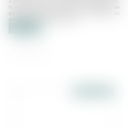
2.269.168,74 € a été constatée. En décembre 2007,
le même tribunal a prononcé une interdiction de
gérer d’une durée de 12 ans à l’encontre du
dirigeant de la société débitrice...
Lire la suite
Publié le :
07/12/2016