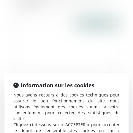
Infogreffe
Publié le :
30/11/2016
Information sur les cookies
Le loyer commercial peut être révisé trois
Nous avons recours à des cookies techniques pour
ans après la date de renouvellement -
assurer le bon fonctionnement du site, nous
Éditions Francis Lefebvre
utilisons également des cookies soumis à votre
consentement pour collecter des statistiques de
visite.
Publié le :
29/11/2016
Cliquez ci-dessous sur « ACCEPTER » pour accepter
le dépôt de l'ensemble des cookies ou sur «