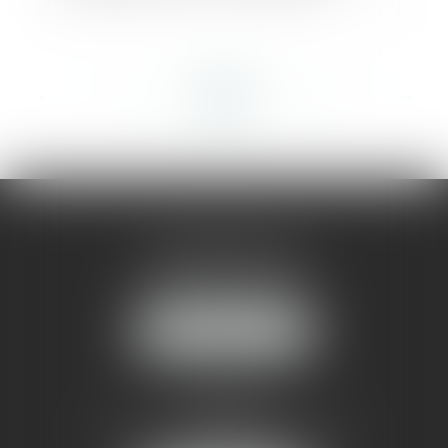
<<
<
...
413
414
415
416
417
418
419
...
>
>>
AMMA MONTPELLIER
1 rue du Pont de Lattes
34070 MONTPELLIER
NOUS LOCALISER
AMMA NÎMES
93 Chem. Bas du Mas de Boudan