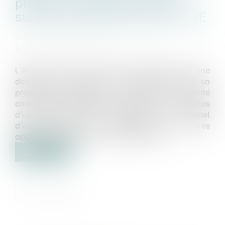
pratique décisionnelle à la
suite d’une décision de la CJUE
Publié le :
01/01/2021
Source :
www.autoritedelaconcurrence.fr
L’Autorité de la concurrence rend aujourd’hui une
décision qui marque une évolution dans sa
pratique décisionnelle. Jusqu’alors, l’Autorité
considérait comme illicite le fait, pour des filiales
d’un même groupe, de répondre à un appel
d’offres public en présentant des offres
apparemment distinctes et autonomes...
Lire la suite