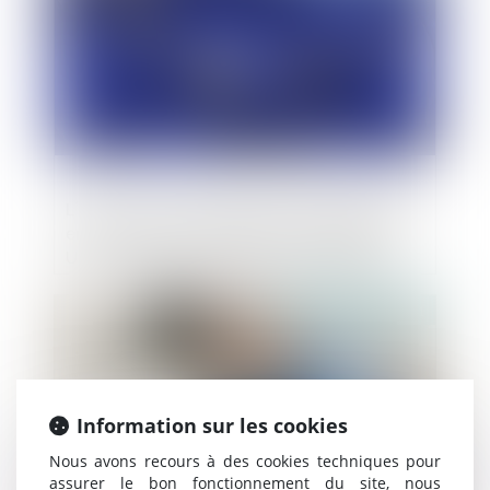
L'accord de commerce et de coopération
entre l'Union européenne et le Royaume-
Uni: protection des intérêts européens,
garantie d'une concurrence loyale et
poursuite de la coopération dans des
Publié le :
07/01/2021
domaines d'intérêt mutuel
Information sur les cookies
Nous avons recours à des cookies techniques pour
assurer le bon fonctionnement du site, nous