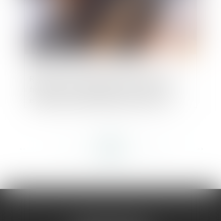
Réponses aux appels d’offres par des
filiales d’un même groupe : l’Autorité
modifie sa pratique décisionnelle à la
suite d’une décision de la CJUE
<<
<
...
253
254
255
256
257
258
259
...
>
>>