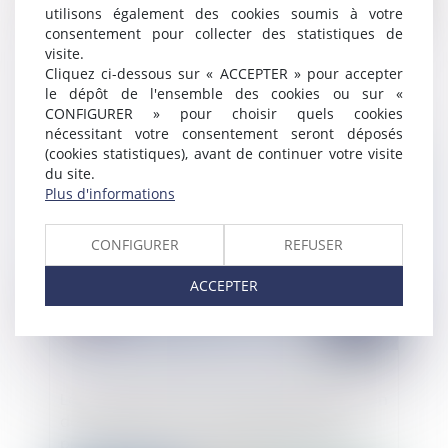
utilisons également des cookies soumis à votre
consentement pour collecter des statistiques de
visite.
Fonctionnaires hospitaliers : une
Cliquez ci-dessous sur « ACCEPTER » pour accepter
indemnité exceptionnelle pour compenser
le dépôt de l'ensemble des cookies ou sur «
les congés non pris
CONFIGURER » pour choisir quels cookies
nécessitant votre consentement seront déposés
(cookies statistiques), avant de continuer votre visite
Publié le :
06/01/2021
du site.
Plus d'informations
CONFIGURER
REFUSER
ACCEPTER
Le gérant d’une SCI ne peut vendre un bien
de la société sans assemblée générale
préalable dès lors que l’objet social de