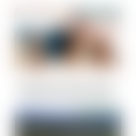
Publié le :
24/10/2024
Le groupe Loste est sanctionné à hauteur
de 900 000 euros pour avoir fait obstacle
au déroulement d’opérations de visite et
saisie réalisées par l’Autorité
Publié le :
24/10/2024