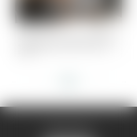
Représentant de la masse des obligataires
et sauvegarde de la preuve avant tout
procès
<<
<
...
57
58
59
60
61
62
63
...
>
>>
AMMA MONTPELLIER
1 rue du Pont de Lattes