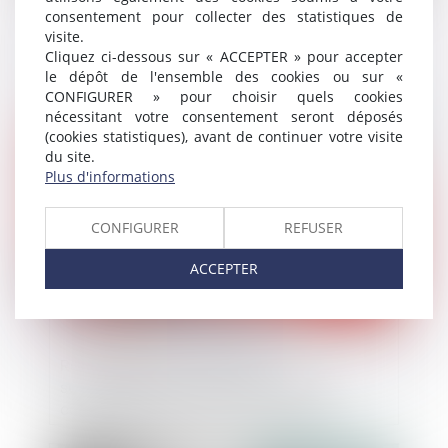
consentement pour collecter des statistiques de
Examen nécessaire des témoignages
visite.
contenus dans l’acte de notoriété pour
Cliquez ci-dessous sur « ACCEPTER » pour accepter
le dépôt de l'ensemble des cookies ou sur «
prouver un usucapion
CONFIGURER » pour choisir quels cookies
nécessitant votre consentement seront déposés
Publié le :
23/10/2024
(cookies statistiques), avant de continuer votre visite
du site.
Plus d'informations
CONFIGURER
REFUSER
ACCEPTER
Recevabilité d’un dossier de
surendettement : précisions sur les
conditions relatives à la contestation