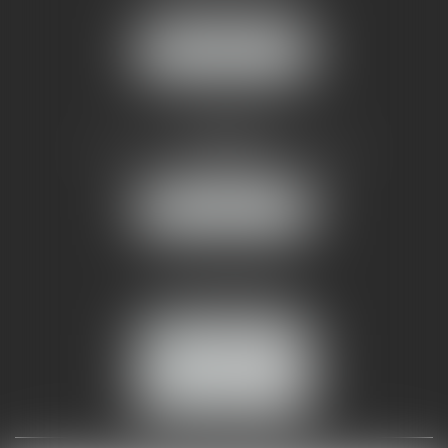
34070 MONTPELLIER
NOUS LOCALISER
AMMA NÎMES
93 Chem. Bas du Mas de Boudan
30000 NÎMES
NOUS LOCALISER
Tél :
04 99 74 01 09
Fax : 04 99 74 01 13
NOUS CONTACTER
ESPACE CLIENT