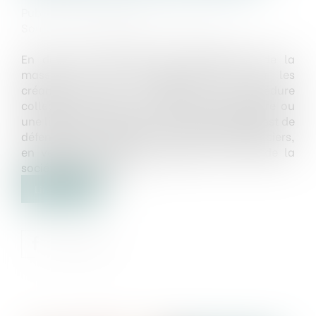
Publié le :
23/10/2024
Source :
www.lemag-juridique.com
En droit des sociétés, les représentants de la
masse sont des mandataires élus par les
créanciers dans le cadre d'une procédure
collective, comme un redressement judiciaire ou
une liquidation judiciaire. Leur rôle principal est de
défendre les intérêts de la masse des créanciers,
en veillant à la bonne gestion de l'actif de la
société en difficulté...
Lire la suite