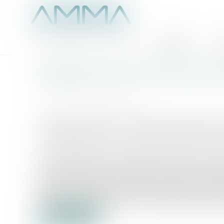
Accueil
É
Résiliation des contrats taci
Publié le :
04/08/2016
Source :
business.lesechos.fr
Lorsqu’il agit dans le cadre de ses missions de
considéré comme un non-professionnel pouvant b
Les professionnels prestataires de services q
Internet, assurance, contrat d’entretien d’un ap
dispose de ne pas renouveler ce contrat. En pra
plus tard avant la date de reconduction du contra
contrat gratuitement et à tout moment après sa 
Lire la suite