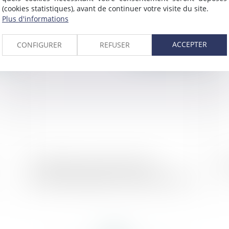
rs
pour les mairies
en
(cookies statistiques), avant de continuer votre visite du site.
Plus d'informations
ACCEPTER
CONFIGURER
REFUSER
016
Publié le :
27/07/2016
L'application du statut d'agent
La
commercial dépend de l'activité exercée