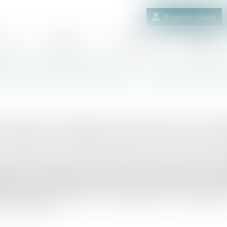
Espace client
quipe
Médiation
Expertises
Actualités
tement reconductibles - Les Echos En
 contrôle ou de gestion des activités sociales et culture
énéficier de la réglementation relative aux contrats tac
ui ont conclu un contrat comportant une clause de tacit
pareil de chauffage, etc.) avec un consommateur ont l’oblig
tique, cette information doit être donnée par écrit au c
t. Et si le professionnel ne satisfait pas à cette obligatio
reconduction...