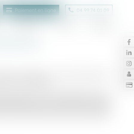
Paiement en ligne
04 99 74 01 09
Honoraires
Contact
Enchères
trepreneurs
lles de l’entreprise, un comité d’entreprise est
itement reconductibles.
e reconduction (service de téléphonie, accès à
ation d’informer ce dernier de la faculté dont il
onsommateur trois mois au plus tôt et un mois au
n, le consommateur a alors le droit de résilier le