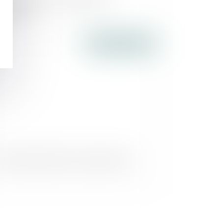
treprise
Publié le :
27/07/2016
 SARL de famille en trois points clés