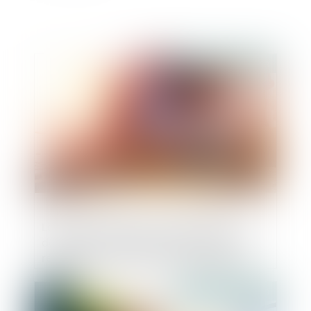
Publié le :
30/05/2023
La responsabilité du fait des produits
défectueux n'exclut pas l'application du
régime de la garantie des vices cachés
Publié le :
26/05/2023