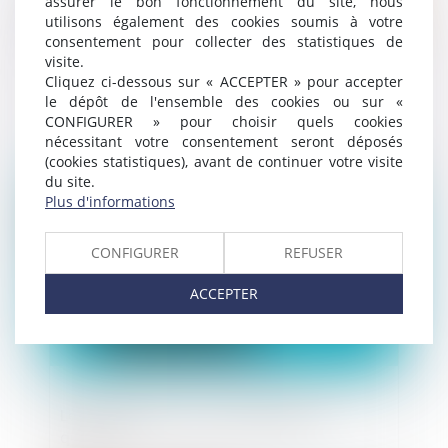
assurer le bon fonctionnement du site, nous
utilisons également des cookies soumis à votre
consentement pour collecter des statistiques de
visite.
Cliquez ci-dessous sur « ACCEPTER » pour accepter
Règles de modification du cadastre
le dépôt de l'ensemble des cookies ou sur «
CONFIGURER » pour choisir quels cookies
nécessitant votre consentement seront déposés
(cookies statistiques), avant de continuer votre visite
Publié le :
24/05/2023
du site.
Plus d'informations
CONFIGURER
REFUSER
ACCEPTER
Levée de fonds : à qui s’adresser et
quand ?