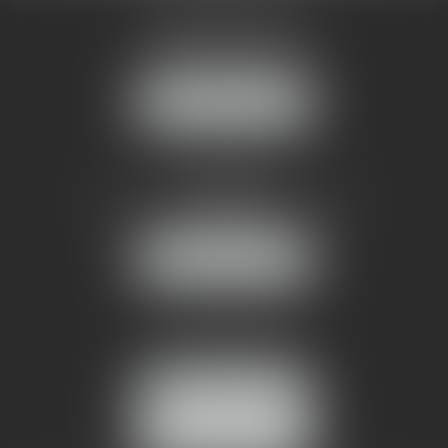
AMMA MONTPELLIER
1 rue du Pont de Lattes
34070 MONTPELLIER
NOUS LOCALISER
AMMA NÎMES
93 Chem. Bas du Mas de Boudan
30000 NÎMES
NOUS LOCALISER
Tél :
04 99 74 01 09
Fax : 04 99 74 01 13
NOUS CONTACTER
ESPACE CLIENT