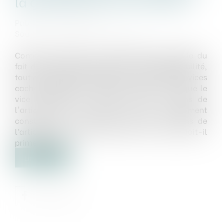
la garantie des vices cachés
Publié le :
30/05/2023
Source :
actu.dalloz-etudiant.fr
Comment articuler la responsabilité spéciale du
fait des produits défectueux et la responsabilité,
tout aussi spéciale, du fait de la garantie des vices
cachés, propres au droit de la vente ? Lorsque le
vice entachant le produit vendu, au sens de
l'article 1641 du Code civil, est également
constitutif d'un défaut de sécurité, au sens de
l’article 1245 du même code, un texte doit-il
primer l'autre...
Lire la suite