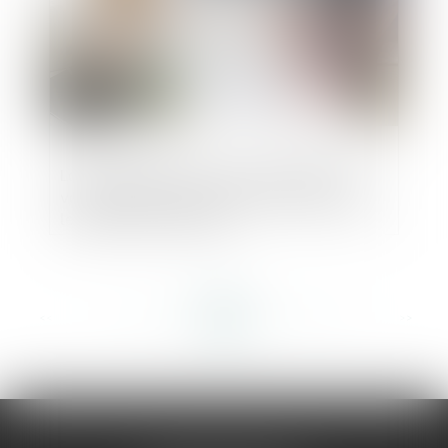
La notification d’un décompte définitif
vaut accord exprès et non équivoque par
le maître de l’ouvrage
<<
<
...
148
149
150
151
152
153
154
...
>
>>