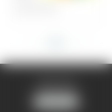
L’urbanisme circulaire
<<
<
...
298
299
300
301
302
303
304
...
>
>>
AMMA MONTPELLIER
1 rue du Pont de Lattes
34070 MONTPELLIER
NOUS LOCALISER