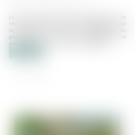
Source :
www.dalloz-actualite.fr
La clause ayant pour objet de supprimer ou de
réduire le droit à réparation du préjudice subi par
le consommateur en cas de manquement du
professionnel à l’une de ses obligations est
présumée abusive de manière irréfragable...
Lire la suite
Publié le :
16/01/2020