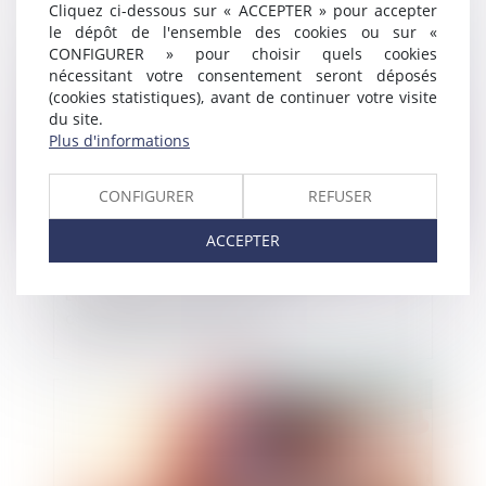
responsabilité des entreprises
Cliquez ci-dessous sur « ACCEPTER » pour accepter
le dépôt de l'ensemble des cookies ou sur «
Publié le :
10/01/2020
CONFIGURER » pour choisir quels cookies
nécessitant votre consentement seront déposés
(cookies statistiques), avant de continuer votre visite
du site.
Plus d'informations
CONFIGURER
REFUSER
ACCEPTER
Liquidation d’une société : les
conséquences fiscales
Publié le :
09/01/2020