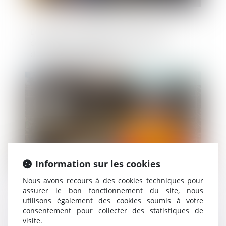
Le gérant de société civile doit rendre
compte de sa gestion même sans
demande des associés
Publié le :
14/01/2020
Information sur les cookies
Nous avons recours à des cookies techniques pour
assurer le bon fonctionnement du site, nous
Choix d’un dispositif de construction
utilisons également des cookies soumis à votre
présentant un risque excessif, dans une
consentement pour collecter des statistiques de
optique de réduction des coûts :
visite.