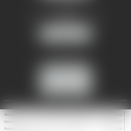
AMMA NÎMES
93 Chem. Bas du Mas de Boudan
30000 NÎMES
NOUS LOCALISER
Tél :
04 99 74 01 09
Fax : 04 99 74 01 13
NOUS CONTACTER
ESPACE CLIENT
Accueil
Équipe
Médiation
Expertises
Actualités
Honoraires
Contact
Enchères
Espace client
Paiement en ligne
Saisie immobilière
Plan du site