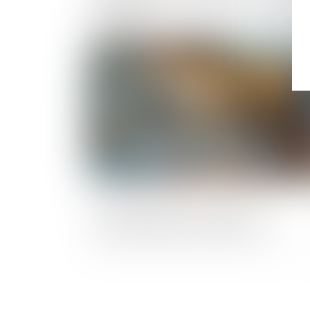
d’entreprises en mars 2025 - Informatio
rapides
Publié le :
02/05/2
Revente à perte, amendes : les
nouveautés de la loi n°2025-337 !