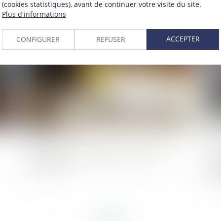
ns
so
(cookies statistiques), avant de continuer votre visite du site.
Plus d'informations
025
Publié le :
02/05/2025
ACCEPTER
CONFIGURER
REFUSER
Quelles sont les obligations liées à la
De
carte BTP ?
ma
em
pu