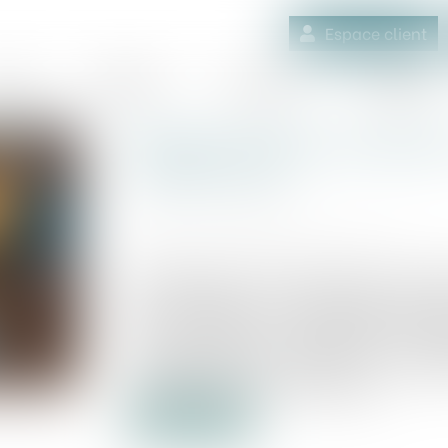
Espace client
quipe
Médiation
Expertises
Actualités
Revente à perte, amendes 
n°2025-337 !
Publié le :
02/05/2025
Source :
www.lemag-juridique.com
Adoptée dans le but de soutenir le secte
des avantages promotionnels pouv
consommateur, ou une augmentation équiv
mesure s’applique uniquement aux den
l’alimentation des animaux de compa
consommation non alimentaires...
Lire la suite