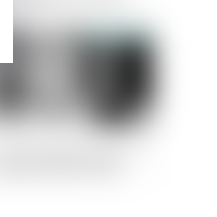
laires de taille moyenne ont la cote !
Publié le :
30/04/2025
 nouvelles obligations européennes en
tière environnementale pour les
ballages impactent les marchés
blics