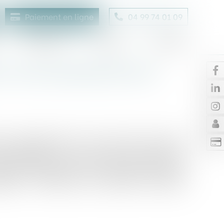
Paiement en ligne
04 99 74 01 09
Honoraires
Contact
Enchères
: les nouveautés de la loi
ur agroalimentaire, cette nouvelle loi autorise
ant atteindre 40 % du prix de vente au
alente de la quantité de produit offert. Cette
rées alimentaires et aux produits destinés à
gnie, à l’exclusion des produits de grande