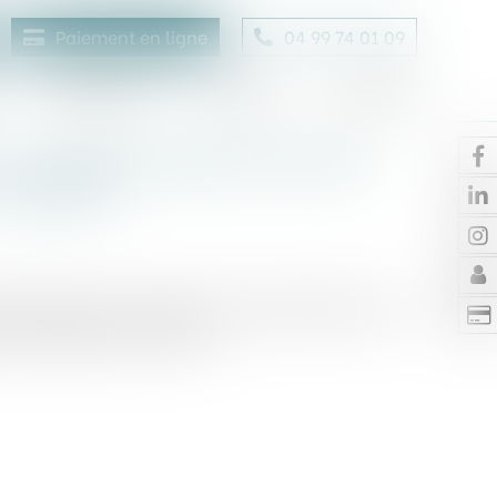
Paiement en ligne
04 99 74 01 09
Honoraires
Contact
Enchères
 : l'expérimentation lancée,
candidats
 affluer pour profiter de l'expérimentation du
de qualification chantier...