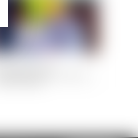
E chantier par chantier :
expérimentation lancée, une centaine
artisans candidats