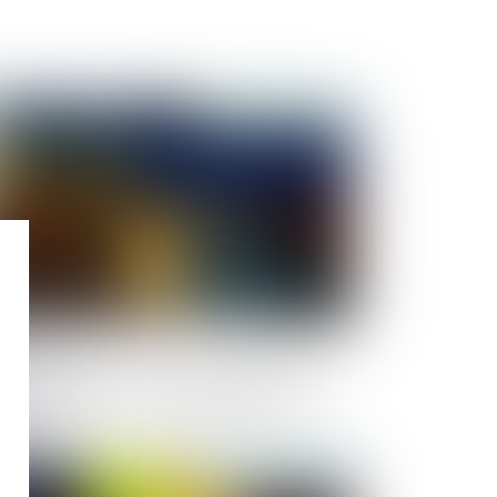
Publié le :
26/05/2021
e locataire voit une pelleteuse démolir
r erreur un mur de son appartement
Publié le :
20/05/2021