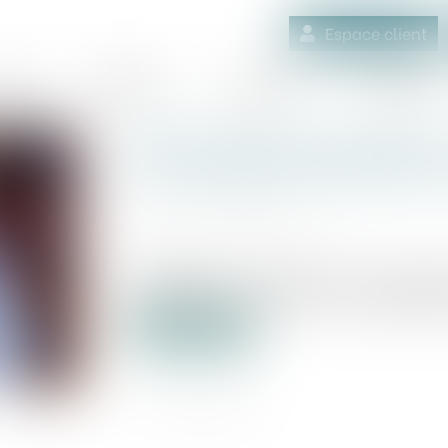
Espace client
quipe
Médiation
Expertises
Actualités
RGE chantier par chantier
une centaine d'artisans 
Publié le :
20/05/2021
Source :
www.batiactu.com
LANCEMENT. Les dossiers ont commencé à
RGE chantier par chantier, aussi qualifiée 
Lire la suite