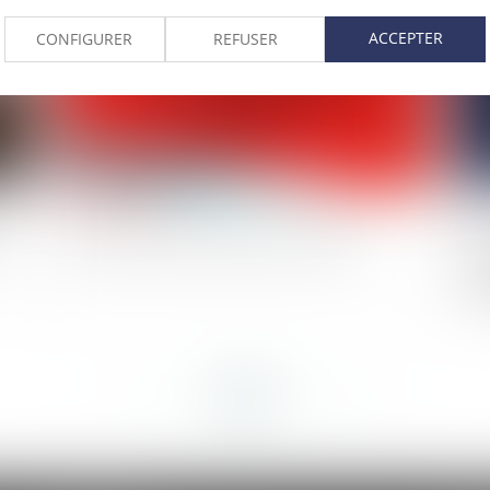
ACCEPTER
CONFIGURER
REFUSER
e
La Défense métamorphose sa dalle
RG
l'
d'
<<
<
...
235
236
237
238
239
240
241
...
>
>>