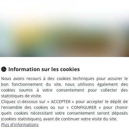
021
Publié le :
26/05/2021
Information sur les cookies
Nous avons recours à des cookies techniques pour assurer le
bon fonctionnement du site, nous utilisons également des
cookies soumis à votre consentement pour collecter des
statistiques de visite.
au
Loi d’orientation des mobilités :
Un
Cliquez ci-dessous sur « ACCEPTER » pour accepter le dépôt de
une réforme en trompe-l’œil pour
pa
l'ensemble des cookies ou sur « CONFIGURER » pour choisir
les zones rurales
quels cookies nécessitant votre consentement seront déposés
(cookies statistiques), avant de continuer votre visite du site.
Plus d'informations
021
Publié le :
20/05/2021