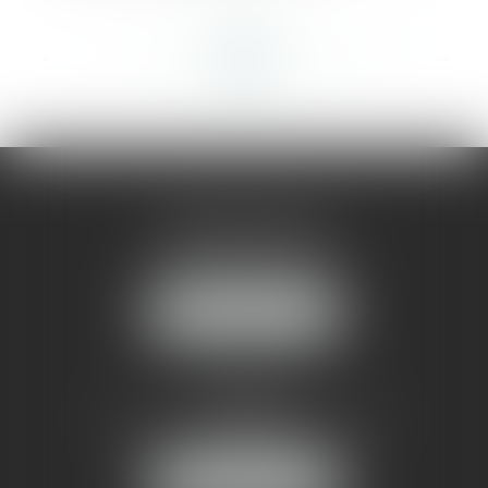
<<
<
...
404
405
406
407
408
409
410
...
>
>>
AMMA MONTPELLIER
1 rue du Pont de Lattes
34070 MONTPELLIER
NOUS LOCALISER
AMMA NÎMES
93 Chem. Bas du Mas de Boudan
30000 NÎMES
NOUS LOCALISER