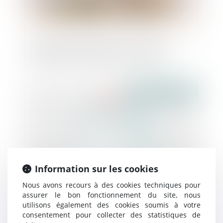
Projet de dissociation entre le droit de
propriété sur le bâti et sur le foncier
Publié le :
20/11/2019
Information sur les cookies
Nous avons recours à des cookies techniques pour
assurer le bon fonctionnement du site, nous
utilisons également des cookies soumis à votre
Seuil de représentativité applicable aux
consentement pour collecter des statistiques de
élections européennes