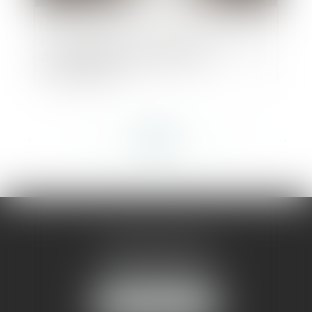
Les fondements de l'indemnisation en cas
de rupture brutale de relations
commerciales
<<
<
...
305
306
307
308
309
310
311
...
>
>>
AMMA MONTPELLIER
1 rue du Pont de Lattes
34070 MONTPELLIER
NOUS LOCALISER