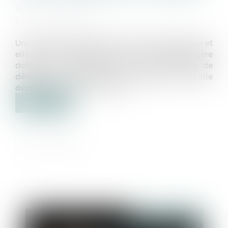
Publié le :
19/11/2019
Source :
www.efl.fr
Une société française à la tête d'un petit groupe et
elle-même contrôlée par une société étrangère
dotée d'un contrôleur légal n'est pas tenue de
désigner un commissaire aux comptes, sauf si elle
dépasse les seuils « 2/4/25 »...
Lire la suite
Publié le :
21/11/2019