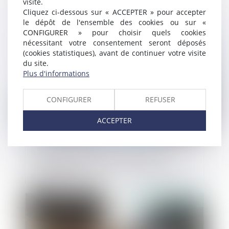
visite.
Cliquez ci-dessous sur « ACCEPTER » pour accepter
le dépôt de l'ensemble des cookies ou sur «
CONFIGURER » pour choisir quels cookies
Publié le :
19/11/2019
nécessitant votre consentement seront déposés
(cookies statistiques), avant de continuer votre visite
du site.
Plus d'informations
CONFIGURER
REFUSER
ACCEPTER
Société à la tête d'un petit groupe :
obligation de désigner un commissaire
aux comptes
Publié le :
15/11/2019