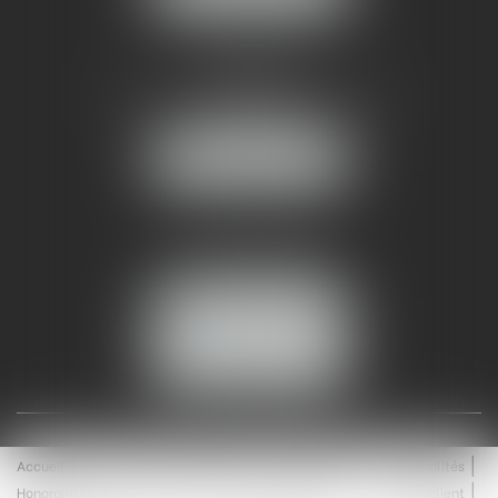
AMMA NÎMES
93 Chem. Bas du Mas de Boudan
30000 NÎMES
NOUS LOCALISER
Tél :
04 99 74 01 09
Fax : 04 99 74 01 13
NOUS CONTACTER
ESPACE CLIENT
Accueil
Équipe
Médiation
Expertises
Actualités
Honoraires
Contact
Enchères
Espace client