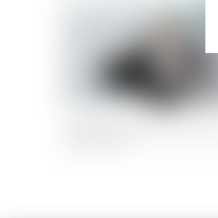
Publié le :
25/07/2
Spiko annonce une levée de fonds de 18
millions d'euros