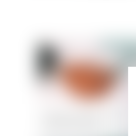
Publié le :
28/07/2
Transmission d'entreprises : mise en
perspective patrimoniale