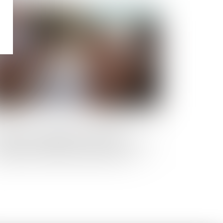
Publié le :
24/07/2025
blication irrégulière du jugement
ouverture au BODACC : quel est le point
 départ du délai de déclaration des
éances ?