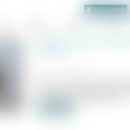
Espace client
quipe
Médiation
Expertises
Actualités
Spiko annonce une levée d
d'euros
Publié le :
25/07/2025
Source :
www.boursier.com
Spiko , la startup qui démocratise l'
quotidiens sur la trésorerie, annonce un
A), menée par Index Ventures, avec la pa
Bpifrance Digital Venture et Blockwall...
Lire la suite