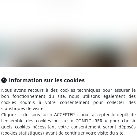
025
Publié le :
28/07/2025
Information sur les cookies
Nous avons recours à des cookies techniques pour assurer le
bon fonctionnement du site, nous utilisons également des
cookies soumis à votre consentement pour collecter des
statistiques de visite.
Cliquez ci-dessous sur « ACCEPTER » pour accepter le dépôt de
Obligation de transparence en cas de
Co
l'ensemble des cookies ou sur « CONFIGURER » pour choisir
vente ou location de bureau transformé
l’
quels cookies nécessitant votre consentement seront déposés
en logement
(cookies statistiques), avant de continuer votre visite du site.