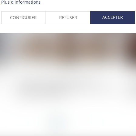
Plus d'informations
025
Publié le :
24/07/2025
ACCEPTER
CONFIGURER
REFUSER
,5
Secteur de la publicité en ligne : le
Pu
rapporteur général indique avoir notifié un
d’
grief au groupe Meta
de
cr
<<
<
1
2
3
4
5
6
7
...
>
>>