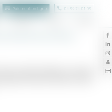
Paiement en ligne
04 99 74 01 09
Honoraires
Contact
Enchères
e fonds de 18,5 millions
accès aux marchés monétaires et aux intérêts
e levée de fonds de 18,5 millions d'euros (série
rticipation de White Star Capital, Frst, Rerail,