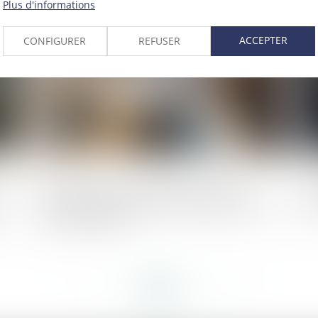
Plus d'informations
023
Publié le :
27/09/2023
ACCEPTER
CONFIGURER
REFUSER
sme
Statut de l’élu : cotisations et prise en
Ca
compte des périodes de mandats des élus
co
pour la retraite
<<
<
...
124
125
126
127
128
129
130
...
>
>>