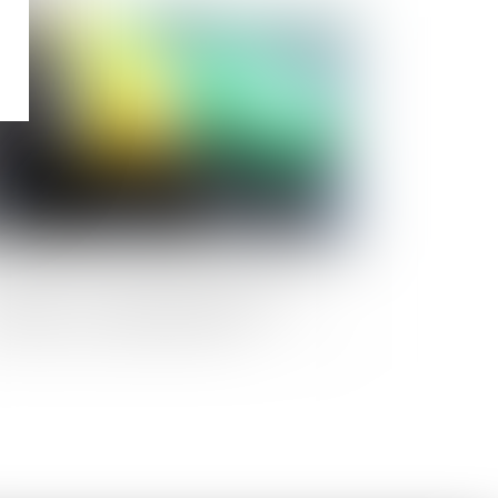
Publié le :
27/09/2023
rburant : la vente à perte possible à
mpter du 1er décembre 2023