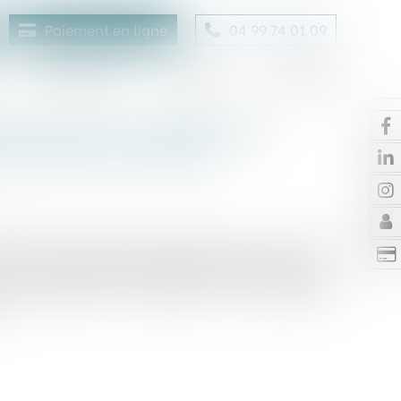
Paiement en ligne
04 99 74 01 09
Honoraires
Contact
Enchères
ons et prise en compte des
lus pour la retraite
 définit la procédure permettant aux élus des
ces collectivités territoriales membres d'un
ntercommunale, d'assujettir leurs indemnités
..