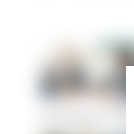
Publié le :
02/10/2
Cession de parts sociales : effets de la
présomption de solidarité