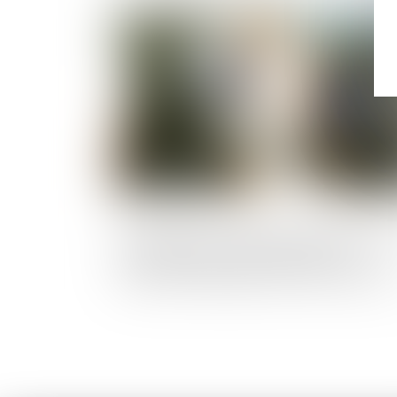
Publié le :
28/09/2
Dérogation à certaines règles d’urbani
pour faciliter la reconstruction de
bâtiments dégradés durant les émeutes
de 2023