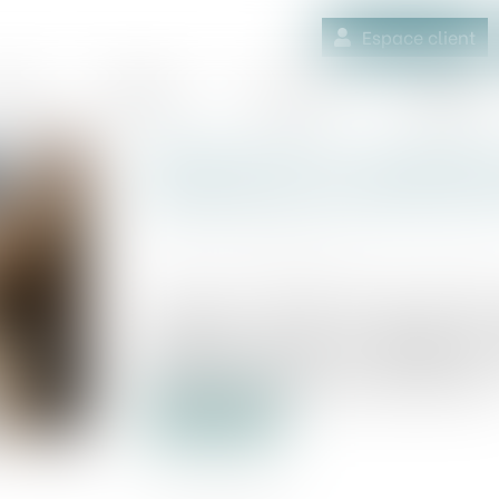
Espace client
quipe
Médiation
Expertises
Actualités
Statut de l’élu : cotisati
périodes de mandats des é
Publié le :
27/09/2023
Source :
www.maisondescommunes85.fr
Le décret n° 2023-838 du 30 août 2023
collectivités locales et délégués de 
établissement public de coopération i
d'élus aux cotisations de sécurité sociale.
Lire la suite